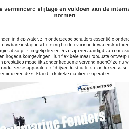
 verminderd slijtage en voldoen aan de intern
normen
gen in diep water, zijn onderzeese schutters essentiële onder
betrouwbare inslagbescherming bieden voor onderwaterstructure
gie-absorptie mogelijkhedenDeze zijn vervaardigd van corrosi
 en hogedrukomgevingen.Hun flexibele maar robuuste ontwerp
mijn prestaties mogelijk zonder frequente vervangingenOf ze nu 
 onderzeese apparatuur of drijvende structuren, onderzeese sch
 verminderen de stilstand in kritieke maritieme operaties.