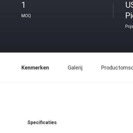
1
U
P
MOQ
Prij
Kenmerken
Galerij
Productomsch
Specificaties