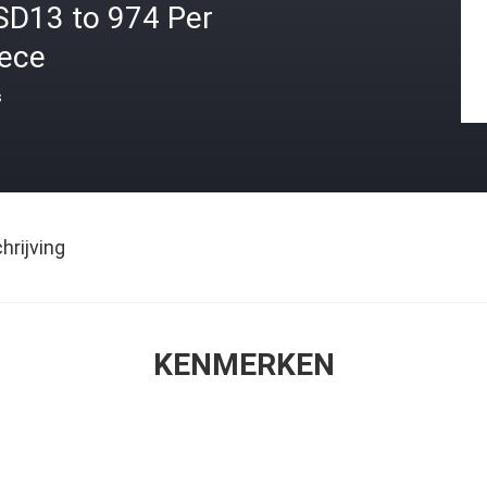
SD13 to 974 Per
iece
s
rijving
KENMERKEN