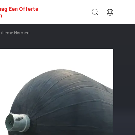
aag Een Offerte
n
aritieme Normen