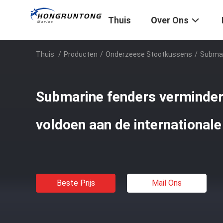
Thuis
Over Ons
Thuis
/
Producten
/
Onderzeese Stootkussens
/
Submar
Submarine fenders verminderd
voldoen aan de international
Beste Prijs
Mail Ons