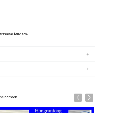
,
erzeese fenders
ieme normen