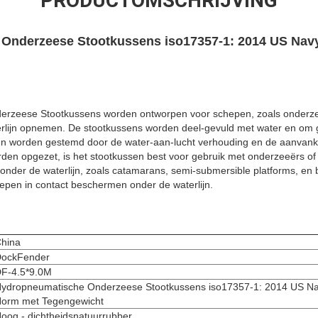
PRODUCTOMSCHRIJVING
Onderzeese Stootkussens iso17357-1: 2014 US Nav
rzeese Stootkussens worden ontworpen voor schepen, zoals onderzee
rlijn opnemen. De stootkussens worden deel-gevuld met water en om ge
nen worden gestemd door de water-aan-lucht verhouding en de aanvanke
den opgezet, is het stootkussen best voor gebruik met onderzeeërs o
l onder de waterlijn, zoals catamarans, semi-submersible platforms, en bo
pen in contact beschermen onder de waterlijn.
hina
ockFender
F-4.5*9.0M
ydropneumatische Onderzeese Stootkussens iso17357-1: 2014 US Na
orm met Tegengewicht
oog - dichtheidsnatuurrubber