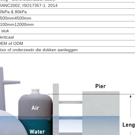
IANC2002, ISO17357-1: 2014
0kPa & 80kPa
1500mm4500mm
6100mm12000mm
 stuk
erticaal
OEM of ODM
oor of onderzeeër die dokken aanleggen