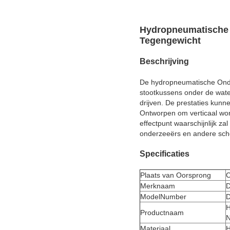
Hydropneumatische 
Tegengewicht
Beschrijving
De hydropneumatische Onde
stootkussens onder de wate
drijven. De prestaties kun
Ontworpen om verticaal wor
effectpunt waarschijnlijk za
onderzeeërs en andere sche
Specificaties
Plaats van Oorsprong
C
Merknaam
D
ModelNumber
D
H
Productnaam
N
Materiaal
H