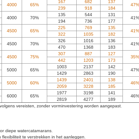
167
682
137
4000
65%
47
239
918
184
135
544
131
4000
70%
41
194
736
177
225
769
135
4500
65%
41
322
1035
182
326
1016
136
4500
70%
41
470
1368
183
307
887
127
4500
75%
35
442
1203
173
1003
2137
142
5000
65%
47
1429
2863
190
1439
2401
138
5000
60%
46
2059
3228
185
1977
3198
141
6000
65%
46
2819
4277
189
n volgens vereisten, zonder vorminvestering worden aangepast.
or diepe watercatamarans.
exibiliteit te verstrekken in het aanleggen.