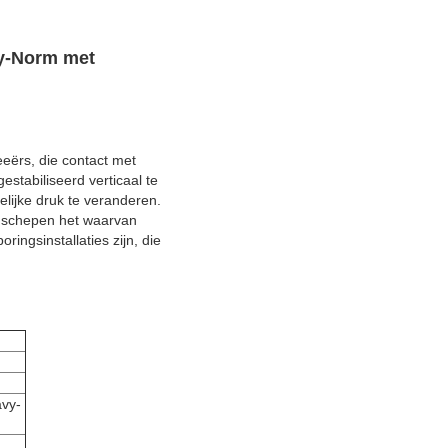
y-Norm met
ërs, die contact met
stabiliseerd verticaal te
lijke druk te veranderen.
f schepen het waarvan
ringsinstallaties zijn, die
vy-