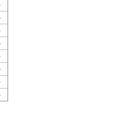
%
%
%
%
%
%
%
%