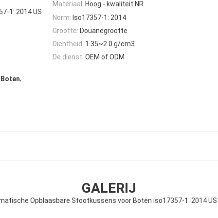
Materiaal:
Hoog - kwaliteit NR
7-1: 2014 US
Norm:
Iso17357-1: 2014
Grootte:
Douanegrootte
Dichtheid:
1.35~2.0 g/cm3
De dienst:
OEM of ODM
,
 Boten
GALERIJ
atische Opblaasbare Stootkussens voor Boten iso17357-1: 2014 U