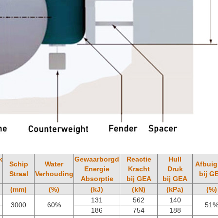
k
Gewaarborgd
Reactie
Hull
Schip
Water
Afbuig
Energie
Kracht
Druk
Straal
Verhouding
bij G
Absorptie
bij GEA
bij GEA
(mm)
(%)
(kJ)
(kN)
(kPa)
(%)
131
562
140
3000
60%
51
186
754
188