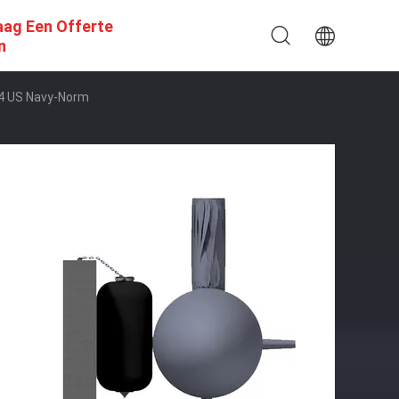
aag Een Offerte
n
4 US Navy-Norm