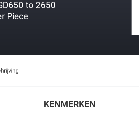
SD650 to 2650
r Piece
s
rijving
KENMERKEN