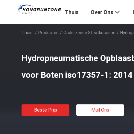
Thuis
Over Ons
Thuis
/
Producten
/
Onderzeese Stootkussens
/
Hydrop
Hydropneumatische Opblaasb
voor Boten iso17357-1: 201
Beste Prijs
Mail Ons