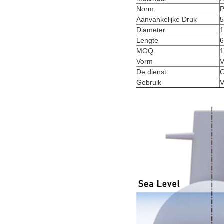
Norm
P
Aanvankelijke Druk
5
Diameter
Lengte
MOQ
1
Vorm
V
De dienst
Gebruik
V