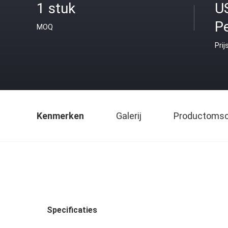
1 stuk
U
Pe
MOQ
Prij
Kenmerken
Galerij
Productomsch
Specificaties