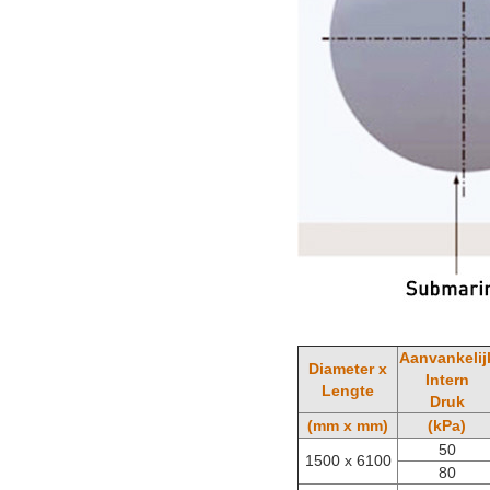
Aanvankelij
Diameter x
Intern
Lengte
Druk
(mm x mm)
(kPa)
50
1500 x 6100
80