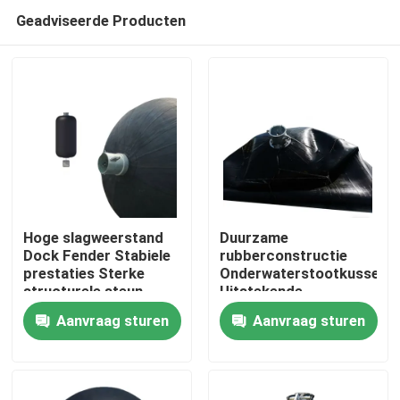
Geadviseerde Producten
Hoge slagweerstand
Duurzame
Dock Fender Stabiele
rubberconstructie
prestaties Sterke
Onderwaterstootkussen
Thuis
structurele steun
Uitstekende
energieabsorptie
Aanvraag sturen
Aanvraag sturen
Weerbestendig
Producten
Video's