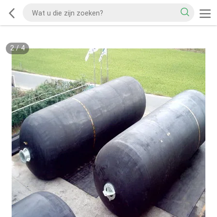
2
/
4