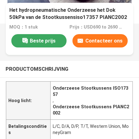
Het hydropneumatische Onderzeese het Dok
50kPa van de Stootkussensiso17357 PIANC2002
Ligplaats Drijven
MOQ：1 stuk
Prijs：USD690 to 2690 Per Piece
Beste prijs
Contacteer ons
PRODUCTOMSCHRIJVING
Onderzeese Stootkussens ISO173
57
Hoog licht:
,
Onderzeese Stootkussens PIANC2
002
Betalingsconditie
L/C, D/A, D/P, T/T, Western Union, Mo
s
neyGram