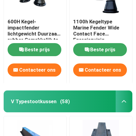
600H Kegel-
1100h Kegeltype
impactfender
Marine Fender Wide
lichtgewicht Duurzaam
Contact Face
rubber Gemakkelijk te
Energiezuinig
installeren
Corrosiebestendig
Beste prijs
Beste prijs
Contacteer ons
Contacteer ons
V Typestootkussen
(58)