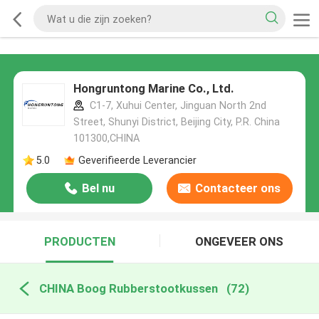
Hongruntong Marine Co., Ltd.
C1-7, Xuhui Center, Jinguan North 2nd
Street, Shunyi District, Beijing City, P.R. China
101300,CHINA
5.0
Geverifieerde Leverancier
Bel nu
Contacteer ons
PRODUCTEN
ONGEVEER ONS
CHINA Boog Rubberstootkussen
(72)