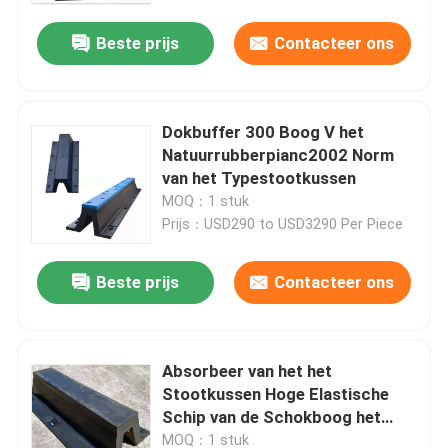
Beste prijs
Contacteer ons
Dokbuffer 300 Boog V het
Natuurrubberpianc2002 Norm
van het Typestootkussen
MOQ：1 stuk
Prijs：USD290 to USD3290 Per Piece
Beste prijs
Contacteer ons
Thuis
Absorbeer van het het
Producten
Stootkussen Hoge Elastische
Schip van de Schokboog het
Rubber Rubberstootkussen
Video's
MOQ：1 stuk