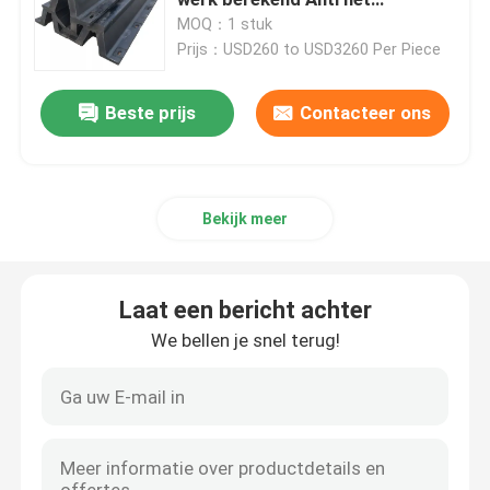
Verouderen NR Materiaal
MOQ：1 stuk
Prijs：USD260 to USD3260 Per Piece
Boog Rubberstootkussen
Beste prijs
Contacteer ons
Kegel Rubberstootkussens
V Typestootkussen
Bekijk meer
D Type Stootkussens
Laat een bericht achter
Cilindrische Marine Fenders
We bellen je snel terug!
Cel Rubberstootkussen
Tug Boat Fenders