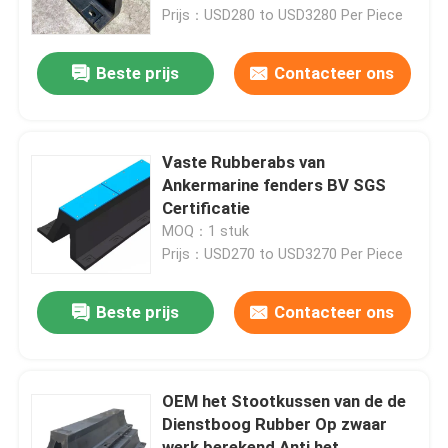
Prijs：USD280 to USD3280 Per Piece
Over ons
Beste prijs
Contacteer ons
Fabriekstocht
Vaste Rubberabs van
Kwaliteitscontrole
Ankermarine fenders BV SGS
Certificatie
MOQ：1 stuk
Vraag een offerte
Prijs：USD270 to USD3270 Per Piece
Dok Rubberstootkussen
Beste prijs
Contacteer ons
Yokohama rubberstootkussen
OEM het Stootkussen van de de
Dienstboog Rubber Op zwaar
Pneumatisch Rubberstootkussen
werk berekend Anti het