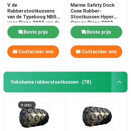
V de
Marine Safety Dock
Rubberstootkussens
Cone Rubber-
van de Typeboog NBR
Stootkussen Hyper
voor Pianc 2002 van de
Omega Pianc 2002
Dokkenbescherming
Norm
Beste prijs
Beste prijs
Contacteer ons
Contacteer ons
Yokohama rubberstootkussen
(78)