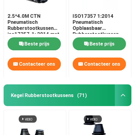
2.5*4.0M CTN
ISO17357 1:2014
Pneumatisch
Pneumatisch
Rubberstootkussen
Opblaasbaar
iso17357-1: 2014 met
Rubberstootkussen
Veiligheidsklep
3.3*6.5M 80kPa voor
Beste prijs
Beste prijs
STS-Verrichtingen
Contacteer ons
Contacteer ons
Kegel Rubberstootkussens
(71)