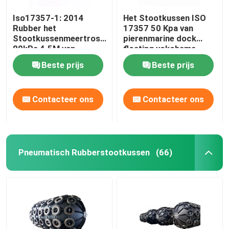
Iso17357-1: 2014
Het Stootkussen ISO
Rubber het
17357 50 Kpa van
Stootkussenmeertros
pierenmarine dock
80kPa 4.5M van
floating yokohama
Yokohama
rubber
Beste prijs
Beste prijs
Contacteer ons
Contacteer ons
Pneumatisch Rubberstootkussen
(66)