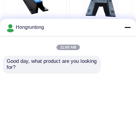
Marine Dock Textured
Lange Levensduur V de
Hongruntong
V van de het
Stootkussens van het
Natuurrubberboot van
de Bootdok van het
het Typestootkussen
Typestootkussen voor
11:00 AM
het Schip Pianc2002
Marine Mooring
Beste prijs
Beste prijs
V500h
Good day, what product are you looking 
for?
Contacteer ons
Contacteer ons
Bekijk meer
Thuis
Ongeveer ons
Contacteer ons
Desktop Site
Sitemap
Privacy Policy