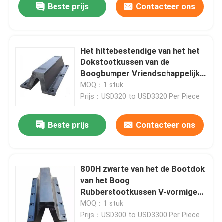
Beste prijs
Contacteer ons
Het hittebestendige van het het
Dokstootkussen van de
Boogbumper Vriendschappelijke
Natuurrubber van Eco
MOQ：1 stuk
Prijs：USD320 to USD3320 Per Piece
Beste prijs
Contacteer ons
800H zwarte van het de Bootdok
van het Boog
Rubberstootkussen V-vormige
het Stootkussenbumper
MOQ：1 stuk
Prijs：USD300 to USD3300 Per Piece