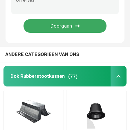
Rolstootkussens
Onderzeese Stootkussens
Drijvend Schuimstootkussen
ANDERE CATEGORIEËN VAN ONS
STS-Slang
Dok Rubberstootkussen
(77)
Meertrosmeerpalen