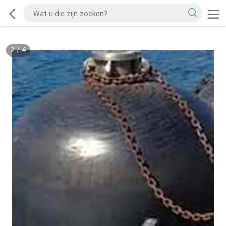
2
/
4