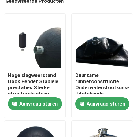
Geadviseerde Producten
Hoge slagweerstand
Duurzame
Dock Fender Stabiele
rubberconstructie
prestaties Sterke
Onderwaterstootkussen
structurele steun
Uitstekende
Thuis
energieabsorptie
Aanvraag sturen
Aanvraag sturen
Weerbestendig
Producten
Video's