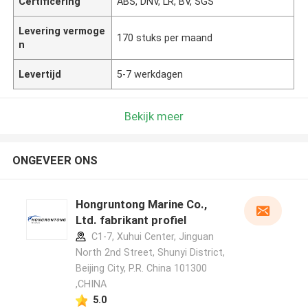
Certificering
ABS, DNV, LR, BV, SGS
Levering vermoge
170 stuks per maand
n
Levertijd
5-7 werkdagen
Bekijk meer
ONGEVEER ONS
Hongruntong Marine Co.,
Ltd. fabrikant profiel
C1-7, Xuhui Center, Jinguan
North 2nd Street, Shunyi District,
Beijing City, P.R. China 101300
,CHINA
5.0