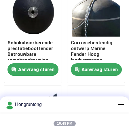
Over ons
Fabriekstocht
Schokabsorberende
Corrosiebestendig
prestatiebootfender
ontwerp Marine
Kwaliteitscontrole
Betrouwbare
Fender Hoog
rompbescherming
laadvermogen
Weinig onderhoud
Gemakkelijk te
Aanvraag sturen
Aanvraag sturen
Vraag een offerte
installeren
Dok Rubberstootkussen
Hongruntong
Yokohama rubberstootkussen
10:48 PM
Pneumatisch Rubberstootkussen