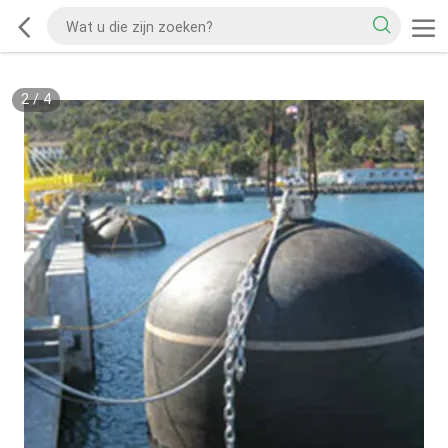
2
/
4