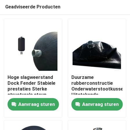
Geadviseerde Producten
Hoge slagweerstand
Duurzame
Dock Fender Stabiele
rubberconstructie
prestaties Sterke
Onderwaterstootkussen
Thuis
structurele steun
Uitstekende
energieabsorptie
Aanvraag sturen
Aanvraag sturen
Weerbestendig
Producten
Video's