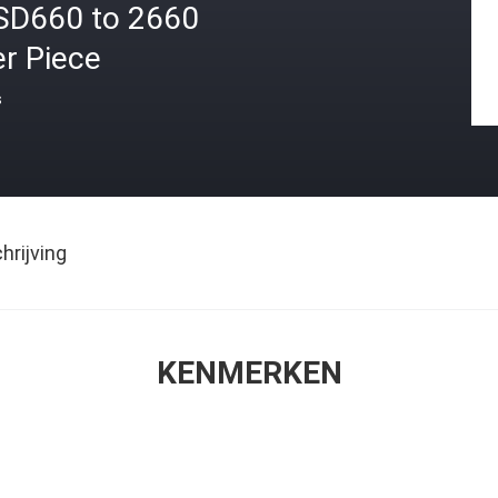
SD660 to 2660
r Piece
s
rijving
KENMERKEN