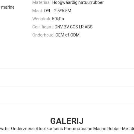
Materiaal:
Hoogwaardig natuurrubber
 marine
Maat:
D*L--2.5*5.5M
Werkdruk:
50kPa
Certificaat:
DNV BV CCS LR ABS
Onderhoud:
OEM of ODM
GALERIJ
water Onderzeese Stootkussens Pneumatische Marine Rubber Met d