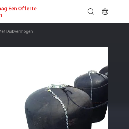
aag Een Offerte
n
Met Duikvermogen