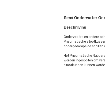
Semi Onderwater On
Beschrijving
Onderzeeërs en andere sche
Pneumatische stootkussens
ondergedompelde schillen v
Het Pneumatische Rubbers
worden ingespoten om versc
stootkussen kunnen worden