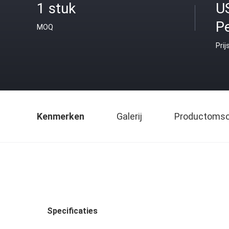
1 stuk
U
Pe
MOQ
Prij
Kenmerken
Galerij
Productomsch
Specificaties