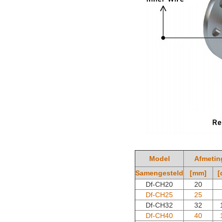
Model
Afmetin
Samengesteld
[mm]
[
Df-CH20
20
Df-CH25
25
Df-CH32
32
Df-CH40
40