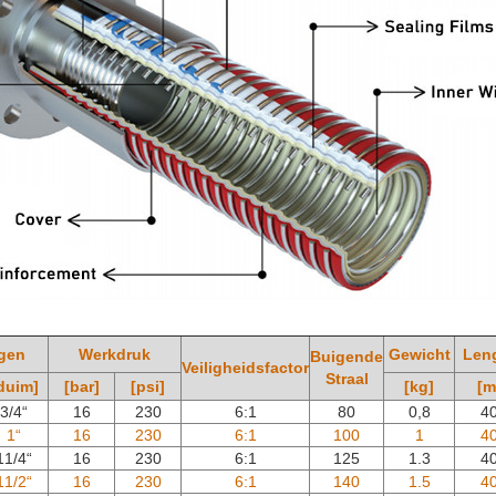
gen
Werkdruk
Gewicht
Len
Buigende
Veiligheidsfactor
Straal
duim]
[bar]
[psi]
[kg]
[m
3/4“
16
230
6:1
80
0,8
4
1“
16
230
6:1
100
1
4
11/4“
16
230
6:1
125
1.3
4
11/2“
16
230
6:1
140
1.5
4