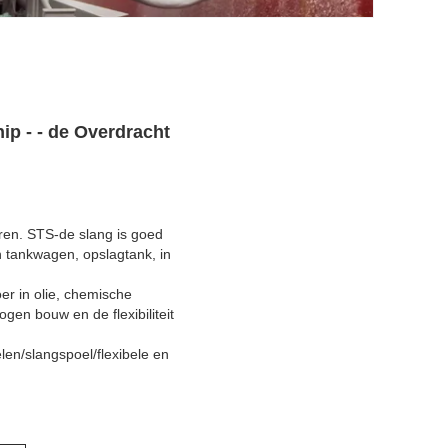
ip - - de Overdracht
ren. STS-de slang is goed
n tankwagen, opslagtank, in
r in olie, chemische
en bouw en de flexibiliteit
en/slangspoel/flexibele en