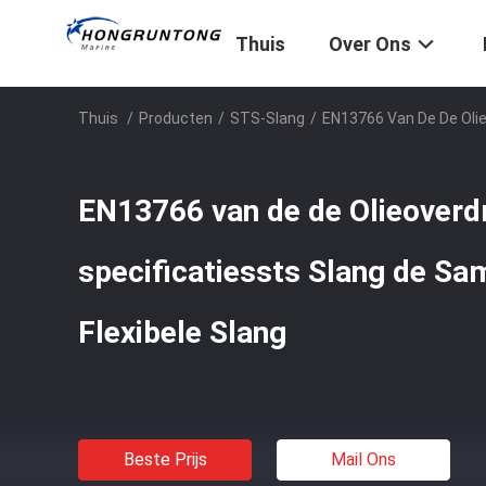
Thuis
Over Ons
Thuis
/
Producten
/
STS-Slang
/
EN13766 Van De De Olie
EN13766 van de de Olieoverd
specificatiessts Slang de S
Flexibele Slang
Beste Prijs
Mail Ons