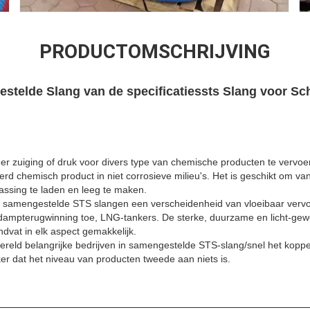
PRODUCTOMSCHRIJVING
telde Slang van de specificatiessts Slang voor Sch
r zuiging of druk voor divers type van chemische producten te vervoe
d chemisch product in niet corrosieve milieu's. Het is geschikt om va
passing te laden en leeg te maken.
samengestelde STS slangen een verscheidenheid van vloeibaar vervoe
dampterugwinning toe, LNG-tankers. De sterke, duurzame en licht-gewog
dvat in elk aspect gemakkelijk.
reld belangrijke bedrijven in samengestelde STS-slang/snel het koppel
eker dat het niveau van producten tweede aan niets is.