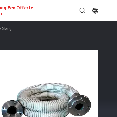
aag Een Offerte
n
e Slang