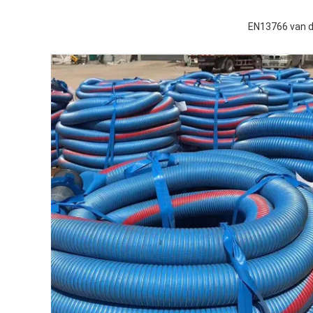
EN13766 van d