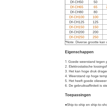
Df-CH50
50
Df-CH65
65
Df-CH80
80
Df-CH100
100
Df-CH125
125
Df-CH150
150
Df-CH200
200
Df-CH250
250
*Note: Diverse grootte kan
Eigenschappen
1.
Goede weerstand tegen po
2. Elektrostatische lossingsf
3. Het kan hoge druk dragen
4. Weerstand op hoge temp
5. Het heeft goede oliewee
6. De gebruiksaffiniteit is ste
Toepassingen
●
Ship-to-ship en ship-to-sh