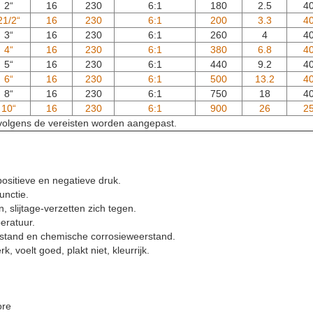
2“
16
230
6:1
180
2.5
4
21/2“
16
230
6:1
200
3.3
4
3“
16
230
6:1
260
4
4
4“
16
230
6:1
380
6.8
4
5“
16
230
6:1
440
9.2
4
6“
16
230
6:1
500
13.2
4
8“
16
230
6:1
750
18
4
10“
16
230
6:1
900
26
2
 volgens de vereisten worden aangepast.
sitieve en negatieve druk.
unctie.
, slijtage-verzetten zich tegen.
eratuur.
rstand en chemische corrosieweerstand.
rk, voelt goed, plakt niet, kleurrijk.
ore