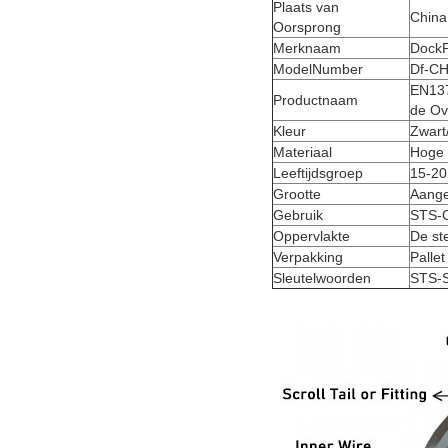
Plaats van
China
Oorsprong
Merknaam
Dock
ModelNumber
Df-C
EN137
Productnaam
de Ov
Kleur
Zwart/
Materiaal
Hoge 
Leeftijdsgroep
15-20
Grootte
Aange
Gebruik
STS-O
Oppervlakte
De st
Verpakking
Palle
Sleutelwoorden
STS-S