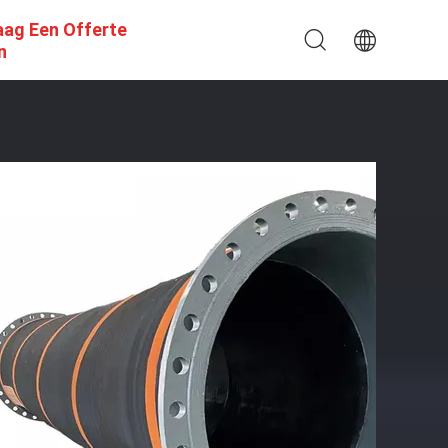
aag Een Offerte
n