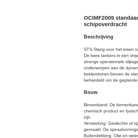
OCIMF2009 standaard
schipoverdracht
Beschrijving
STS-Slang voor het eisen va
De twee tankers in een shi
strenge operationele slijta
onderworpen aan de dynamis
beklemtonen binnen de slang
behandeld om de geplande 
Bouw
Binnenband: De binnenband 
chemisch product en fysisc
zijn.
Versterking: Gevlechte of sp
gemaakt. De spiraalvormige 
Buitendekking: Olie en wee