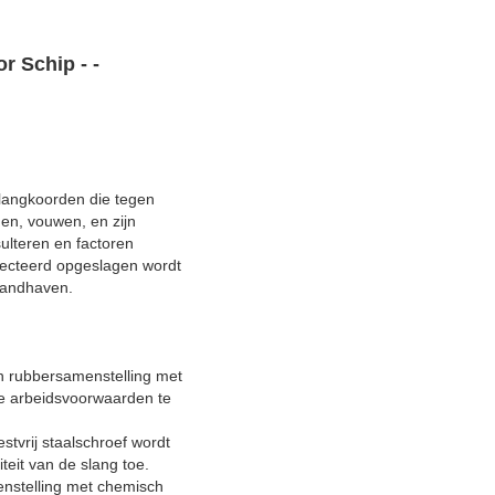
 Schip - -
slangkoorden die tegen
gen, vouwen, en zijn
ulteren en factoren
specteerd opgeslagen wordt
handhaven.
n rubbersamenstelling met
de arbeidsvoorwaarden te
stvrij staalschroef wordt
teit van de slang toe.
enstelling met chemisch