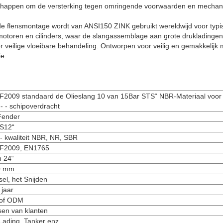
schappen om de versterking tegen omringende voorwaarden en mechan
flensmontage wordt van ANSI150 ZINK gebruikt wereldwijd voor typi
otoren en cilinders, waar de slangassemblage aan grote drukladinge
 veilige vloeibare behandeling. Ontworpen voor veilig en gemakkelijk 
e.
2009 standaard de Olieslang 10 van 15Bar STS“ NBR-Materiaal voor
- - schipoverdracht
Fender
S12“
- kwaliteit NBR, NR, SBR
F2009, EN1765
n 24“
0 mm
sel, het Snijden
 jaar
of ODM
sen van klanten
Lading, Tanker enz.