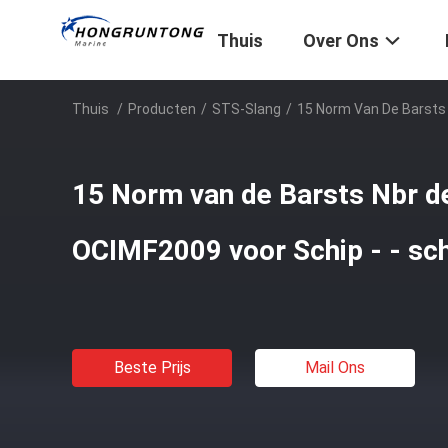
Thuis
Over Ons
Thuis
/
Producten
/
STS-Slang
/
15 Norm Van De Barsts 
15 Norm van de Barsts Nbr d
OCIMF2009 voor Schip - - sc
Beste Prijs
Mail Ons