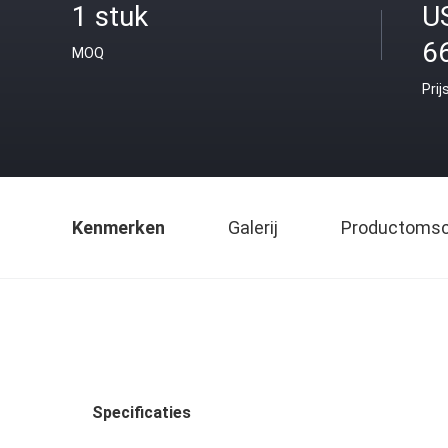
1 stuk
U
6
MOQ
Prij
Kenmerken
Galerij
Productomsch
Specificaties