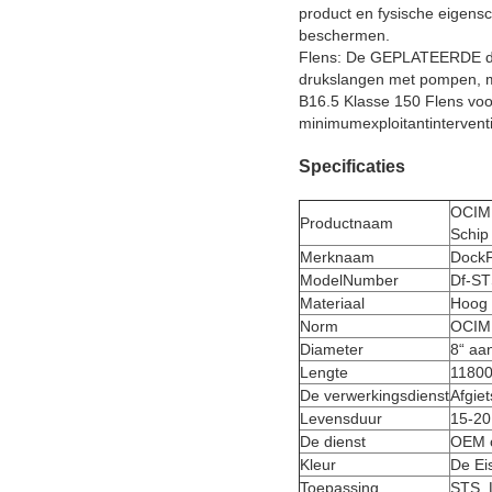
product en fysische eigen
beschermen.
Flens: De GEPLATEERDE de 
drukslangen met pompen, m
B16.5 Klasse 150 Flens voor
minimumexploitantinterventi
Specificaties
OCIMF
Productnaam
Schip 
Merknaam
Dock
ModelNumber
Df-ST
Materiaal
Hoog 
Norm
OCIM
Diameter
8“ aa
Lengte
1180
De verwerkingsdienst
Afgiet
Levensduur
15-20
De dienst
OEM 
Kleur
De Ei
Toepassing
STS, 