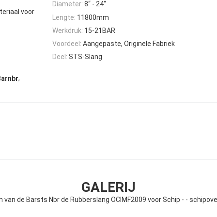
Diameter:
8“ - 24“
eriaal voor
Lengte:
11800mm
Werkdruk:
15-21BAR
Voordeel:
Aangepaste, Originele Fabriek
Deel:
STS-Slang
,
Barnbr
GALERIJ
 van de Barsts Nbr de Rubberslang OCIMF2009 voor Schip - - schipov