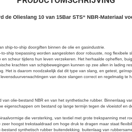
PRODUCTOMSCHRIJVING
 de Olieslang 10 van 15Bar STS“ NBR-Materiaal voor
n ship-to-ship doorgiften binnen de olie en gasindustrie.
p-to-ship toepassing worden aangesloten door robuuste, nog flexibele 
ge en scheur tijdens hun leven verzekeren. Het herhaalde opheffen, bui
che krachten van schipbewegingen kunnen op zee allen in lading res
. Het is daarom noodzakelijk dat dit type van slang, en getest, geïn
levensduurverwachtingen van deze slangen correct en regelmatig te 
van olie-bestand NBR en van het synthetische rubber. Binnenlaag va
he eigenschappen om bestand op lange termijn tegen de vloeistof en 
iraalvormige die versterking, van textiel met grote trekspanning met roe
zeer hoogst trekstaaldraad om hoge druk te dragen maar staat flexibili
r-bestand synthetisch rubber buitendekking. buitenlaag van rubbersam