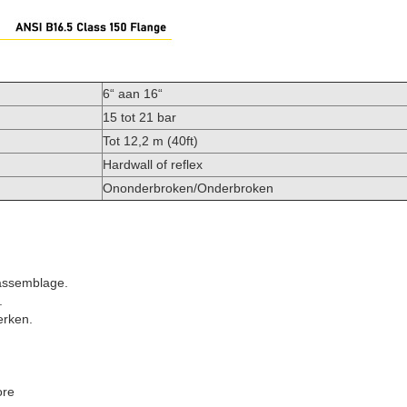
6“ aan 16“
15 tot 21 bar
Tot 12,2 m (40ft)
Hardwall of reflex
Ononderbroken/Onderbroken
 assemblage.
.
erken.
ore