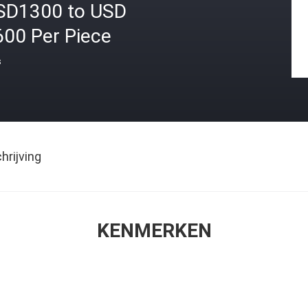
SD1300 to USD
600 Per Piece
s
rijving
KENMERKEN