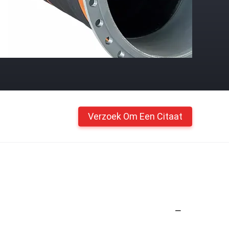
Verzoek Om Een Citaat