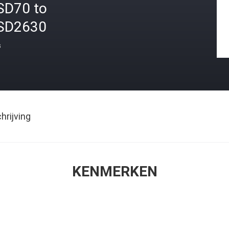
SD70 to
SD2630
s
rijving
KENMERKEN