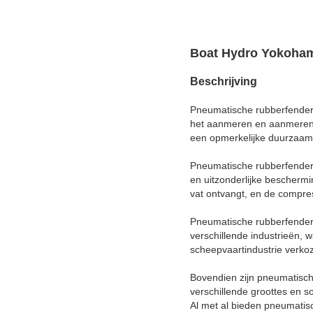
Boat Hydro Yokoham
Beschrijving
Pneumatische rubberfenders
het aanmeren en aanmeren.Z
een opmerkelijke duurzaamh
Pneumatische rubberfenders
en uitzonderlijke bescherm
vat ontvangt, en de compres
Pneumatische rubberfenders
verschillende industrieën, 
scheepvaartindustrie verkoz
Bovendien zijn pneumatisch
verschillende groottes en so
Al met al bieden pneumatis