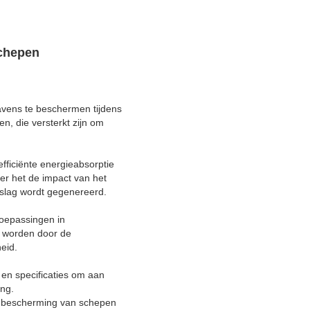
schepen
avens te beschermen tijdens
, die versterkt zijn om
fficiënte energieabsorptie
er het de impact van het
nslag wordt gegenereerd.
toepassingen in
s worden door de
eid.
en specificaties om aan
ing.
de bescherming van schepen