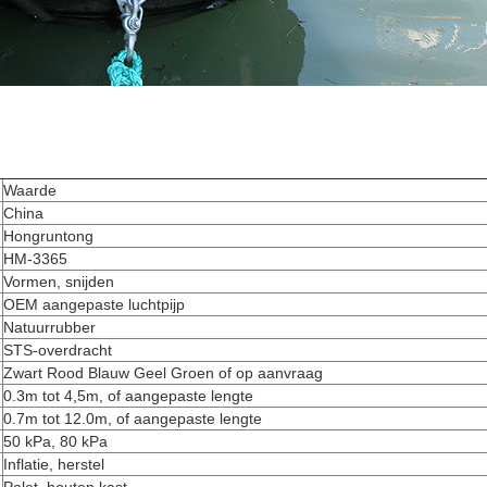
Waarde
China
Hongruntong
HM-3365
Vormen, snijden
OEM aangepaste luchtpijp
Natuurrubber
STS-overdracht
Zwart Rood Blauw Geel Groen of op aanvraag
0.3m tot 4,5m, of aangepaste lengte
0.7m tot 12.0m, of aangepaste lengte
50 kPa, 80 kPa
Inflatie, herstel
Palet, houten kast