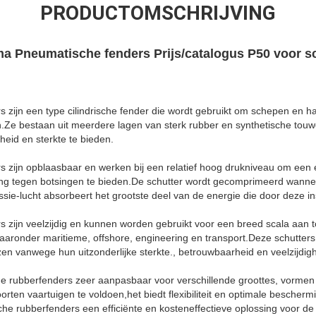
PRODUCTOMSCHRIJVING
a Pneumatische fenders Prijs/catalogus P50 voor 
 zijn een type cilindrische fender die wordt gebruikt om schepen en h
e bestaan uit meerdere lagen van sterk rubber en synthetische touwen
eid en sterkte te bieden.
 zijn opblaasbaar en werken bij een relatief hoog drukniveau om een e
ing tegen botsingen te bieden.De schutter wordt gecomprimeerd wanne
sie-lucht absorbeert het grootste deel van de energie die door deze i
 zijn veelzijdig en kunnen worden gebruikt voor een breed scala aan 
waaronder maritieme, offshore, engineering en transport.Deze schutter
en vanwege hun uitzonderlijke sterkte., betrouwbaarheid en veelzijdigh
e rubberfenders zeer aanpasbaar voor verschillende groottes, vormen 
orten vaartuigen te voldoen,het biedt flexibiliteit en optimale bescherm
che rubberfenders een efficiënte en kosteneffectieve oplossing voor 