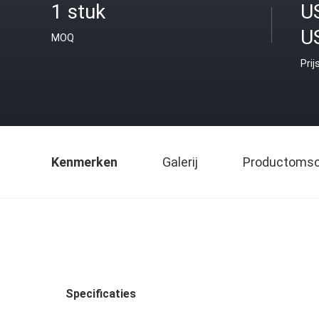
1 stuk
U
U
MOQ
Prij
Kenmerken
Galerij
Productomsch
Specificaties