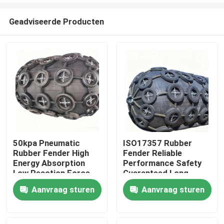
Geadviseerde Producten
50kpa Pneumatic
ISO17357 Rubber
Rubber Fender High
Fender Reliable
Thuis
Energy Absorption
Performance Safety
Low Reaction Force
Guaranteed Long
Durable Use
Service Life
Aanvraag sturen
Aanvraag sturen
Producten
Video's