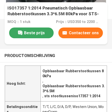
ISO17357 1:2014 Pneumatisch Opblaasbaar
Rubberstootkussen 3.3*6.5M 80kPa voor STS-
Verrichtingen
MOQ：1 stuk
Prijs：USD350 to 2200 One Piece
Beste prijs
Contacteer ons
PRODUCTOMSCHRIJVING
Opblaasbaar Rubberstootkussen 8
0kPa
,
Hoog licht:
Opblaasbaar Rubberstootkussen 3.
3*6.5M
,
sts stootkusseniso17357 1:2014
Betalingsconditie
T/T, L/C, D/A, D/P, Western Union, Mo
s
neyGram