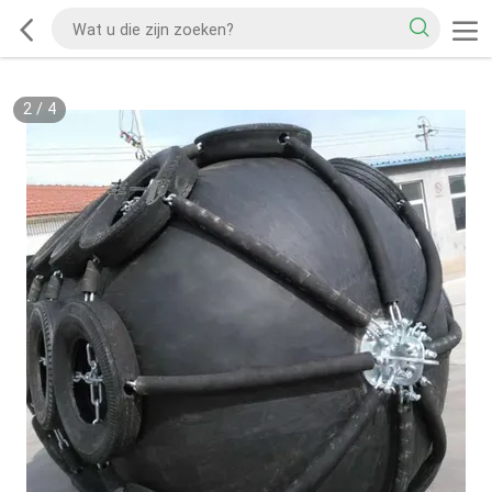
2
/
4