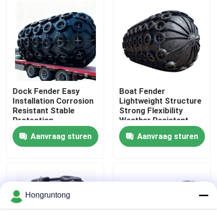
Over ons
Fabriekstocht
Kwaliteitscontrole
Dock Fender Easy
Boat Fender
Installation Corrosion
Lightweight Structure
Resistant Stable
Strong Flexibility
Vraag een offerte
Protection
Weather Resistant
Aanvraag sturen
Aanvraag sturen
Dok Rubberstootkussen
Yokohama rubberstootkussen
Hongruntong
Pneumatisch Rubberstootkussen