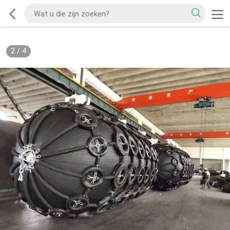
2
/
4