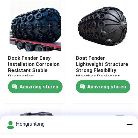
Over ons
Fabriekstocht
Kwaliteitscontrole
Dock Fender Easy
Boat Fender
Installation Corrosion
Lightweight Structure
Resistant Stable
Strong Flexibility
Vraag een offerte
Protection
Weather Resistant
Aanvraag sturen
Aanvraag sturen
Dok Rubberstootkussen
Yokohama rubberstootkussen
Hongruntong
Pneumatisch Rubberstootkussen