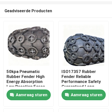
Geadviseerde Producten
50kpa Pneumatic
ISO17357 Rubber
Rubber Fender High
Fender Reliable
Thuis
Energy Absorption
Performance Safety
Low Reaction Force
Guaranteed Long
Durable Use
Service Life
Aanvraag sturen
Aanvraag sturen
Producten
Video's