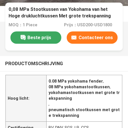
0,08 MPa Stootkussen van Yokohama van het
Hoge drukluchtkussen Met grote trekspanning
MOQ：1 Piece
Prijs：USD200-USD1800
Beste prijs
Contacteer ons
PRODUCTOMSCHRIJVING
0.08 MPa yokohama fender
,
08 MPa yokohamastootkussen
,
yokohamastootkussen met grote tr
Hoog licht:
ekspanning
,
pneumatisch stootkussen met grot
e trekspanning
Certificering
BV, DNV, SGS, LR, CCS