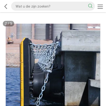
2
/
5