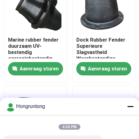
Over ons
Fabriekstocht
Marine rubber fender
Dock Rubber Fender
duurzaam UV-
Superieure
bestendig
Slagvastheid
Kwaliteitscontrole
corrosiebestendig
Weerbestendige
Duurzame
Aanvraag sturen
Aanvraag sturen
Rubberconstructie
Vraag een offerte
Dok Rubberstootkussen
Hongruntong
Yokohama rubberstootkussen
4:24 PM
Pneumatisch Rubberstootkussen