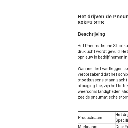
Het drijven de Pneu
80kPa STS
Beschrijving
Het Pneumatische Stootku
druklucht wordt gevuld. He
opnieuw in bedrijf nemen i
Wanneer het vastleggen op
veroorzakend dat het schip
stootkussens staan zacht a
afbuiging toe, zijn het be
weersomstandigheden. Gezie
zee de pneumatische stoo
Het dr
Productnaam
Specif
Merknaam
DockF