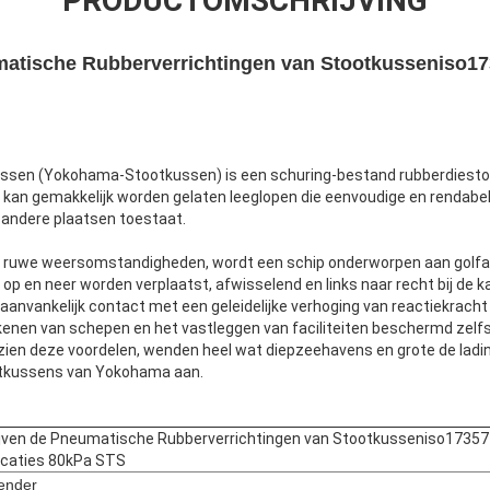
PRODUCTOMSCHRIJVING
matische Rubberverrichtingen van Stootkusseniso173
ssen (Yokohama-Stootkussen) is een schuring-bestand rubberdiest
t kan gemakkelijk worden gelaten leeglopen die eenvoudige en rendabel
n andere plaatsen toestaat.
 ruwe weersomstandigheden, wordt een schip onderworpen aan golfact
 op en neer worden verplaatst, afwisselend en links naar recht bij de
anvankelijk contact met een geleidelijke verhoging van reactiekracht
tekenen van schepen en het vastleggen van faciliteiten beschermd zelf
n deze voordelen, wenden heel wat diepzeehavens en grote de lading
tkussens van Yokohama aan.
ijven de Pneumatische Rubberverrichtingen van Stootkusseniso17357
icaties 80kPa STS
ender