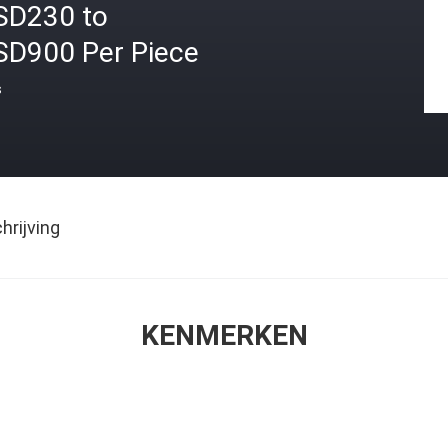
SD230 to
SD900 Per Piece
s
rijving
KENMERKEN