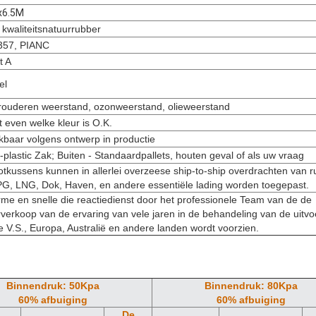
x6.5M
 kwaliteitsnatuurrubber
357, PIANC
t A
el
rouderen weerstand, ozonweerstand, olieweerstand
 even welke kleur is O.K.
kbaar volgens ontwerp in productie
-plastic Zak; Buiten - Standaardpallets, houten geval of als uw vraag
otkussens kunnen in allerlei overzeese ship-to-ship overdrachten van 
LPG, LNG, Dok, Haven, en andere essentiële lading worden toegepast.
me en snelle die reactiedienst door het professionele Team van de de
rverkoop van de ervaring van vele jaren in de behandeling van de uitvo
e V.S., Europa, Australië en andere landen wordt voorzien.
Binnendruk: 50Kpa
Binnendruk: 80Kpa
60% afbuiging
60% afbuiging
De