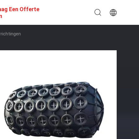
aag Een Offerte
n
richtingen