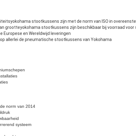
aliteitsyokohama stootkussens zijn met de norm van ISO in overeens
van grootteyokohama stootkussens zijn beschikbaar bij voorraad voor s
le Europese en Wereldwijd leveringen
g op allerlei de pneumatische stootkussens van Yokohama
iniumschepen
stallaties
aties
 de norm van 2014
ildruk
uwbaarheid
rrerend systeem