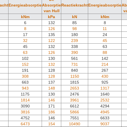
racht
Energieabsorptie
Absorptie
Reactiekracht
Energieabsorptie
Ab
van Hull
v
kNm
kPa
kN
kNm
6
132
85
8
8
126
98
11
17
135
180
24
32
122
239
45
45
132
338
63
63
126
390
88
102
130
561
142
152
132
731
214
191
128
840
267
308
128
1150
430
663
137
1815
925
943
148
2653
1317
1175
130
2476
1640
1814
146
3961
2532
3090
171
6612
4294
3816
186
5866
4945
4752
146
7551
6633
6473
154
10490
9037