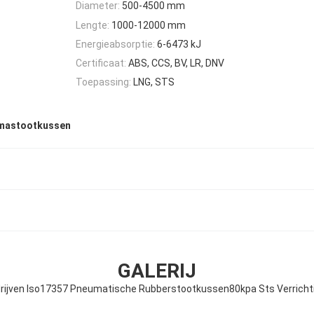
Diameter:
500-4500 mm
Lengte:
1000-12000 mm
Energieabsorptie:
6-6473 kJ
Certificaat:
ABS, CCS, BV, LR, DNV
Toepassing:
LNG, STS
mastootkussen
GALERIJ
drijven Iso17357 Pneumatische Rubberstootkussen80kpa Sts Verricht