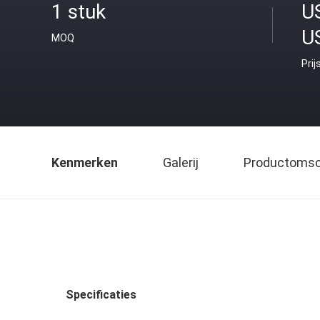
1 stuk
U
U
MOQ
Prij
Kenmerken
Galerij
Productomsch
Specificaties