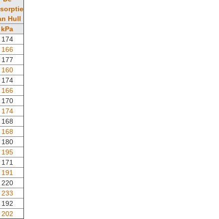
sorptie
an Hull
kPa
174
166
177
160
174
166
170
174
168
168
180
195
171
191
220
233
192
202