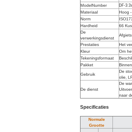
ModelNumber
DF-3.3
Materiaal
Hoog -
Norm
ISO17
Hardheid
66 Kus
De
Afgiets
verwerkingsdienst
Prestaties
Het ve
Kleur
Om het
Tekeningsformaat
Beschi
Pakket
Binnen
De sto
Gebruik
olie, 
De war
De dienst
Uitvoe
naar d
Specificaties
Normale
Grootte