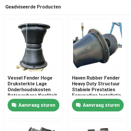
Geadviseerde Producten
Vessel Fender Hoge
Haven Rubber Fender
Druksterkte Lage
Heavy Duty Structuur
Onderhoudskosten
Stabiele Prestaties
Thuis
Betrouwbare Kwaliteit
Eenvoudige Installatie
Aanvraag sturen
Aanvraag sturen
Producten
Video's