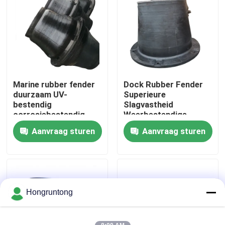
Over ons
Fabriekstocht
Marine rubber fender
Dock Rubber Fender
Kwaliteitscontrole
duurzaam UV-
Superieure
bestendig
Slagvastheid
corrosiebestendig
Weerbestendige
Vraag een offerte
Duurzame
Aanvraag sturen
Aanvraag sturen
Rubberconstructie
Dok Rubberstootkussen
Yokohama rubberstootkussen
Hongruntong
Pneumatisch Rubberstootkussen