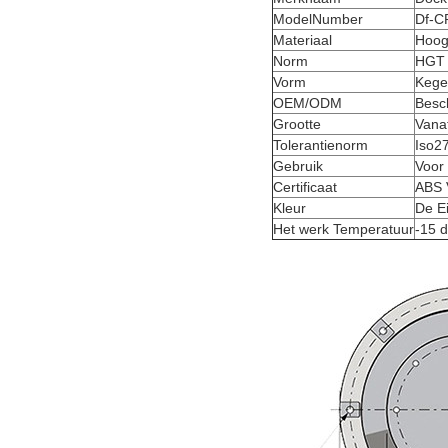
ModelNumber
Df-C
Materiaal
Hoog
Norm
HGT 
Vorm
Kege
OEM/ODM
Besc
Grootte
Vana
Tolerantienorm
Iso2
Gebruik
Voor
Certificaat
ABS 
Kleur
De E
Het werk Temperatuur
-15 