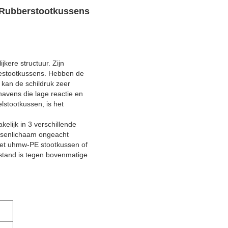
l Rubberstootkussens
kere structuur. Zijn
testootkussens. Hebben de
 kan de schildruk zeer
havens die lage reactie en
lstootkussen, is het
lijk in 3 verschillende
ussenlichaam ongeacht
 met uhmw-PE stootkussen of
estand is tegen bovenmatige