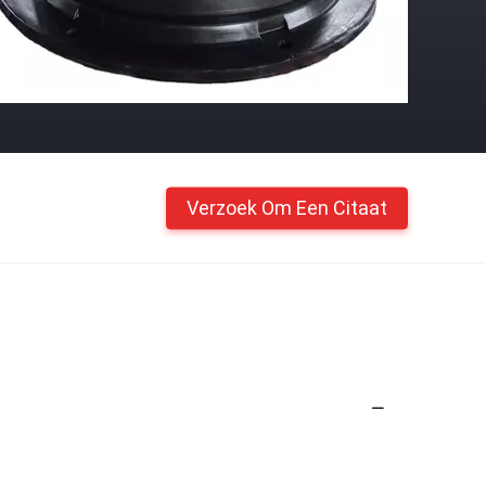
Verzoek Om Een Citaat