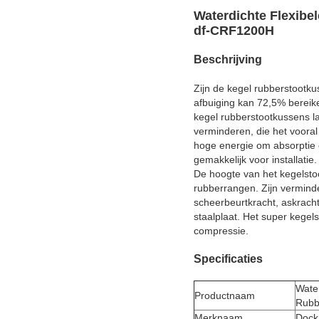
Waterdichte Flexibe
df-CRF1200H
Beschrijving
Zijn de kegel rubberstootku
afbuiging kan 72,5% bereik
kegel rubberstootkussens la
verminderen, die het vooral
hoge energie om absorptie o
gemakkelijk voor installatie.
De hoogte van het kegelsto
rubberrangen. Zijn verminde
scheerbeurtkracht, askrach
staalplaat. Het super kegel
compressie.
Specificaties
Wate
Productnaam
Rubb
Merknaam
Dock