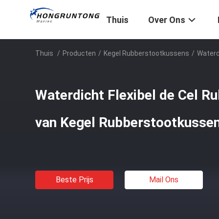
Thuis
Over Ons
Thuis
/
Producten
/
Kegel Rubberstootkussens
/
Waterd
Waterdicht Flexibel de Cel R
van Kegel Rubberstootkusse
Beste Prijs
Mail Ons