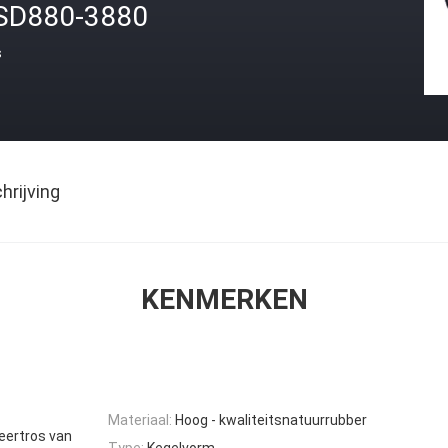
SD880-3880
s
rijving
KENMERKEN
Materiaal:
Hoog - kwaliteitsnatuurrubber
eertros van
Type:
Kegelvorm