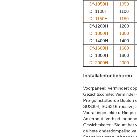
Df-1050H
1050
Df-1100H
1100
Df-1150H
1150
Df-1200H
1200
Df-1300H
1300
Df-1400H
1400
Df-1600H
1600
Df-1800H
1800
Df-2000H
2000
Installatietoebehoren
Voorpaneel: Vermindert opp
Gezichtscomité: Verminder d
Pre-geïnstalleerde Bouten 
SUS304, SUS316-roestvrij s
Vooraf ingestelde u-Ringen
Ankerbout: Verbind toebeho
Gewichtsketen: Steunt het 
de hete onderdompeling va