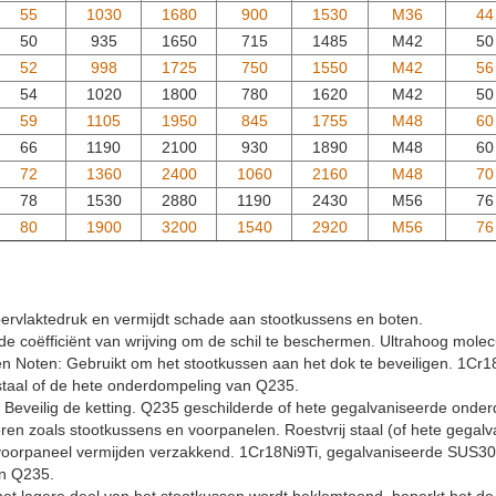
55
1030
1680
900
1530
M36
44
50
935
1650
715
1485
M42
50
52
998
1725
750
1550
M42
56
54
1020
1800
780
1620
M42
50
59
1105
1950
845
1755
M48
60
66
1190
2100
930
1890
M48
60
72
1360
2400
1060
2160
M48
70
78
1530
2880
1190
2430
M56
76
80
1900
3200
1540
2920
M56
76
ervlaktedruk en vermijdt schade aan stootkussens en boten.
e coëfficiënt van wrijving om de schil te beschermen. Ultrahoog mole
en Noten: Gebruikt om het stootkussen aan het dok te beveiligen. 1Cr1
taal of de hete onderdompeling van Q235.
: Beveilig de ketting. Q235 geschilderde of hete gegalvaniseerde onde
ren zoals stootkussens en voorpanelen. Roestvrij staal (of hete gegal
voorpaneel vermijden verzakkend. 1Cr18Ni9Ti, gegalvaniseerde SUS304
n Q235.