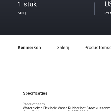
1 stuk
U
MOQ
Prij
Kenmerken
Galerij
Productomsch
Specificaties
Productnaam:
Waterdichte Flexibele Vaste Rubber het Stootkussenm