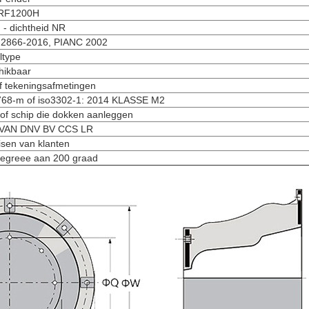
RF1200H
 - dichtheid NR
2866-2016, PIANC 2002
ltype
hikbaar
f tekeningsafmetingen
768-m of iso3302-1: 2014 KLASSE M2
 of schip die dokken aanleggen
VAN DNV BV CCS LR
isen van klanten
degreee aan 200 graad