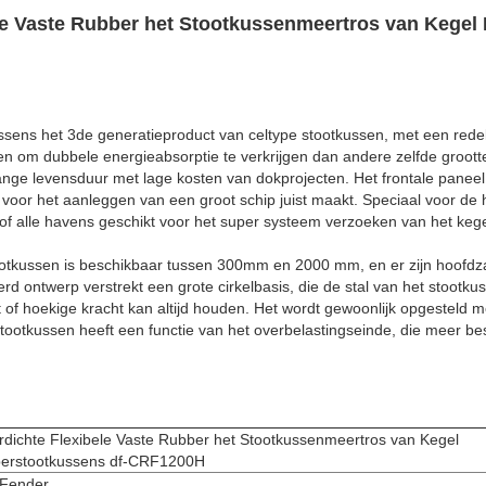
le Vaste Rubber het Stootkussenmeertros van Kege
ssens het 3de generatieproduct van celtype stootkussen, met een redelij
en om dubbele energieabsorptie te verkrijgen dan andere zelfde groot
nge levensduur met lage kosten van dokprojecten. Het frontale paneel
 voor het aanleggen van een groot schip juist maakt. Speciaal voor de 
f alle havens geschikt voor het super systeem verzoeken van het kege
otkussen is beschikbaar tussen 300mm en 2000 mm, en er zijn hoofdzake
rd ontwerp verstrekt een grote cirkelbasis, die de stal van het stootk
t of hoekige kracht kan altijd houden. Het wordt gewoonlijk opgesteld
stootkussen heeft een functie van het overbelastingseinde, die meer b
rdichte Flexibele Vaste Rubber het Stootkussenmeertros van Kegel
erstootkussens df-CRF1200H
Fender