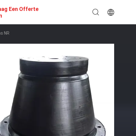
aag Een Offerte
n
ns NR