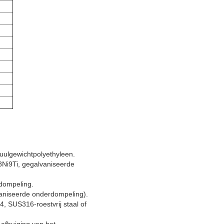
cuulgewichtpolyethyleen.
8Ni9Ti, gegalvaniseerde
rdompeling.
vaniseerde onderdompeling).
, SUS316-roestvrij staal of