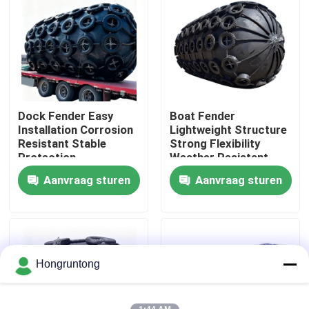
Over ons
Fabriekstocht
Dock Fender Easy
Boat Fender
Kwaliteitscontrole
Installation Corrosion
Lightweight Structure
Resistant Stable
Strong Flexibility
Protection
Weather Resistant
Vraag een offerte
Aanvraag sturen
Aanvraag sturen
Dok Rubberstootkussen
Yokohama rubberstootkussen
Hongruntong
Pneumatisch Rubberstootkussen