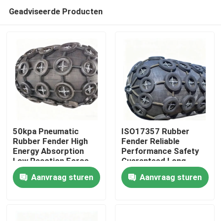
Geadviseerde Producten
50kpa Pneumatic
ISO17357 Rubber
Rubber Fender High
Fender Reliable
Energy Absorption
Performance Safety
Thuis
Low Reaction Force
Guaranteed Long
Durable Use
Service Life
Aanvraag sturen
Aanvraag sturen
Producten
Video's