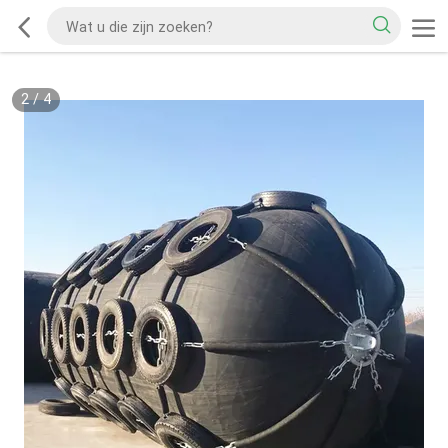
2
/
4