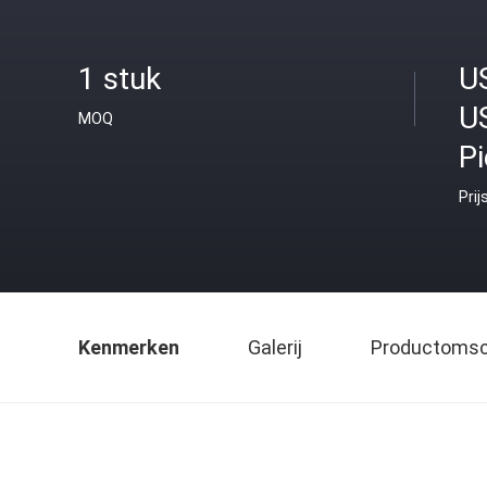
1 stuk
U
U
MOQ
P
Prij
Kenmerken
Galerij
Productomsch