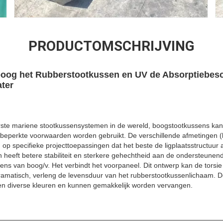
PRODUCTOMSCHRIJVING
boog het Rubberstootkussen en UV de Absorptiebes
ter
irste mariene stootkussensystemen in de wereld, boogstootkussens kan
t beperkte voorwaarden worden gebruikt. De verschillende afmetingen (
p specifieke projecttoepassingen dat het beste de ligplaatsstructuur 
heeft betere stabiliteit en sterkere gehechtheid aan de ondersteunen
sens van boog/v. Het verbindt het voorpaneel. Dit ontwerp kan de torsi
ramatisch, verleng de levensduur van het rubberstootkussenlichaam.
en diverse kleuren en kunnen gemakkelijk worden vervangen.