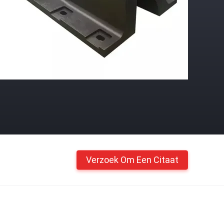
Verzoek Om Een Citaat