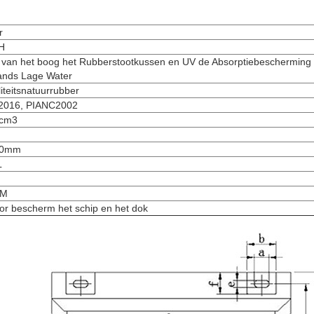
r
H
van het boog het Rubberstootkussen en UV de Absorptiebescherming
ands Lage Water
iteitsnatuurrubber
2016, PIANC2002
/cm3
00mm
L
DM
or bescherm het schip en het dok