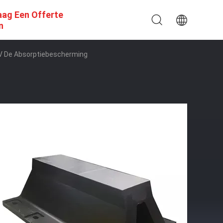
aag Een Offerte
n
V De Absorptiebescherming