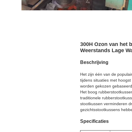
300H Ozon van het 
Weerstands Lage Wa
Beschrijving
Het zijn één van de popula
tijdens situaties met hoogs
worden gekozen gebaseerd o
Het boog rubberstootkussen 
traditionele rubberstootkus
stootkussen verminderen d
gezichtsstootkussens hebb
Specificaties