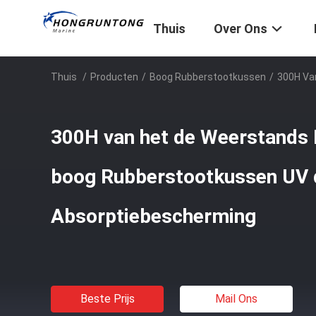
Thuis
Over Ons
Thuis
/
Producten
/
Boog Rubberstootkussen
/
300H Va
300H van het de Weerstands 
boog Rubberstootkussen UV 
Absorptiebescherming
Beste Prijs
Mail Ons