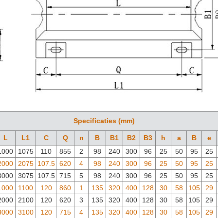
Specificaties (mm)
L
L1
C
Q
n
B
B1
B2
B3
h
a
B
e
1000
1075
110
855
2
98
240
300
96
25
50
95
25
2000
2075
107.5
620
4
98
240
300
96
25
50
95
25
3000
3075
107.5
715
5
98
240
300
96
25
50
95
25
1000
1100
120
860
1
135
320
400
128
30
58
105
29
2000
2100
120
620
3
135
320
400
128
30
58
105
29
3000
3100
120
715
4
135
320
400
128
30
58
105
29