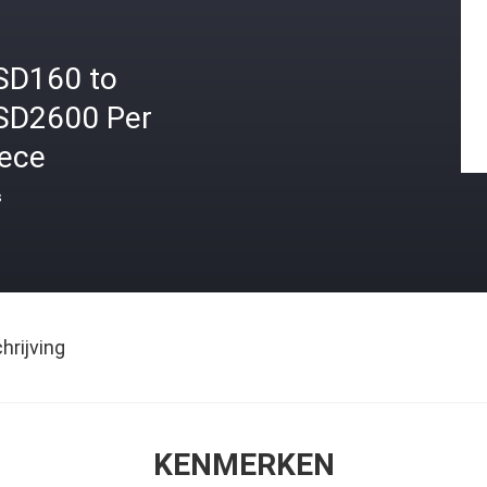
SD160 to
SD2600 Per
iece
s
rijving
KENMERKEN