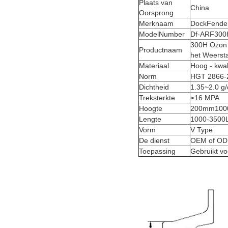
Plaats van
China
Oorsprong
Merknaam
DockFende
ModelNumber
Df-ARF300
300H Ozon 
Productnaam
het Weerst
Materiaal
Hoog - kwal
Norm
HGT 2866-
Dichtheid
1.35~2.0 g
Treksterkte
≥16 MPA
Hoogte
200mm10
Lengte
1000-3500
Vorm
V Type
De dienst
OEM of O
Toepassing
Gebruikt vo