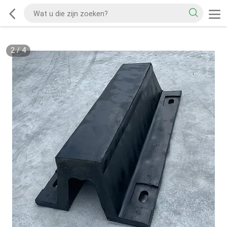
2
/
4