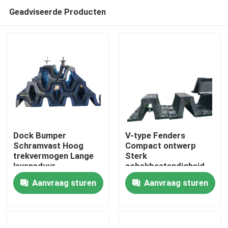
Geadviseerde Producten
Dock Bumper
V-type Fenders
Schramvast Hoog
Compact ontwerp
trekvermogen Lange
Sterk
Thuis
levensduur
schokbestendigheid
Weerbestendige
Aanvraag sturen
Aanvraag sturen
prestaties
Producten
Video's