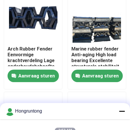
Over ons
Fabriekstocht
Arch Rubber Fender
Marine rubber fender
Kwaliteitscontrole
Eenvormige
Anti-aging High load
krachtverdeling Lage
bearing Excellente
onderhoudsbehoefte
structurele stabiliteit
Vraag een offerte
Hoge
Aanvraag sturen
Aanvraag sturen
compressiebestendigheid
Dok Rubberstootkussen
Yokohama rubberstootkussen
Hongruntong
Pneumatisch Rubberstootkussen