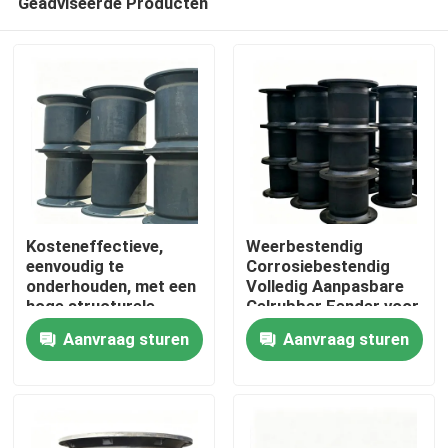
Geadviseerde Producten
Kosteneffectieve,
Weerbestendig
eenvoudig te
Corrosiebestendig
onderhouden, met een
Volledig Aanpasbare
hoge structurele
Celrubber Fender voor
Thuis
stabiliteit, rubberen
Maritieme en
Aanvraag sturen
Aanvraag sturen
fender voor
Doktoepassingen
scheepsdocking
Producten
Video's