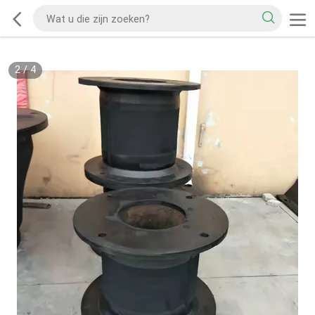
2
/
4