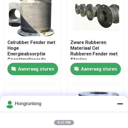
Over ons
Fabriekstocht
Celrubber Fender met
Zware Rubberen
Hoge
Materiaal Cel
Kwaliteitscontrole
Energieabsorptie
Rubberen Fender met
Geoptimaliseerde
Stevige
Trommelstructuur en
Flensinstallatie en
Aanvraag sturen
Aanvraag sturen
Vraag een offerte
Lage Rompreactie
Uitstekende
Bufferprestaties
Dok Rubberstootkussen
Hongruntong
Yokohama rubberstootkussen
9:37 PM
Pneumatisch Rubberstootkussen