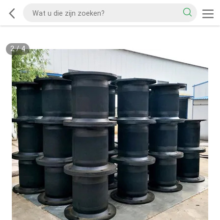
2
/
4