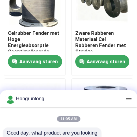
Over ons
Celrubber Fender met
Zware Rubberen
Fabriekstocht
Hoge
Materiaal Cel
Energieabsorptie
Rubberen Fender met
Geoptimaliseerde
Stevige
Kwaliteitscontrole
Trommelstructuur en
Flensinstallatie en
Aanvraag sturen
Aanvraag sturen
Lage Rompreactie
Uitstekende
Bufferprestaties
Vraag een offerte
Dok Rubberstootkussen
Hongruntong
Yokohama rubberstootkussen
11:05 AM
Good day, what product are you looking 
Pneumatisch Rubberstootkussen