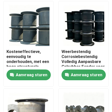
Kosteneffectieve,
Weerbestendig
eenvoudig te
Corrosiebestendig
onderhouden, met een
Volledig Aanpasbare
hoge structurele
Celrubber Fender voor
stabiliteit, rubberen
Maritieme en
Aanvraag sturen
Aanvraag sturen
fender voor
Doktoepassingen
Thuis
scheepsdocking
Producten
Video's