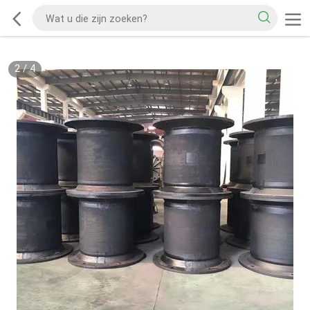
2
/
4