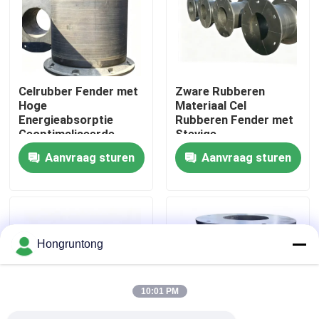
Over ons
Fabriekstocht
Celrubber Fender met
Zware Rubberen
Hoge
Materiaal Cel
Energieabsorptie
Rubberen Fender met
Kwaliteitscontrole
Geoptimaliseerde
Stevige
Trommelstructuur en
Flensinstallatie en
Aanvraag sturen
Aanvraag sturen
Lage Rompreactie
Uitstekende
Vraag een offerte
Bufferprestaties
Dok Rubberstootkussen
Hongruntong
Yokohama rubberstootkussen
10:01 PM
Pneumatisch Rubberstootkussen