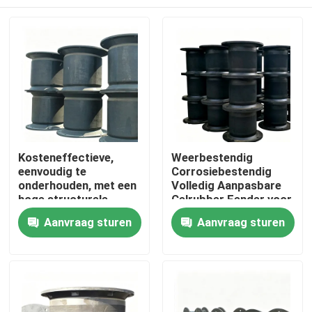
Kosteneffectieve,
Weerbestendig
eenvoudig te
Corrosiebestendig
onderhouden, met een
Volledig Aanpasbare
hoge structurele
Celrubber Fender voor
stabiliteit, rubberen
Maritieme en
Thuis
Aanvraag sturen
Aanvraag sturen
fender voor
Doktoepassingen
scheepsdocking
Producten
Video's