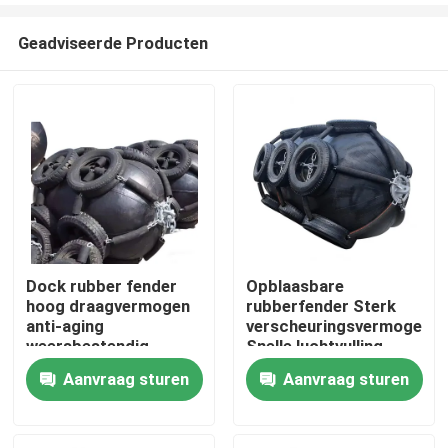
Geadviseerde Producten
Dock rubber fender
Opblaasbare
hoog draagvermogen
rubberfender Sterk
Thuis
anti-aging
verscheuringsvermogen
weersbestendig
Snelle luchtvulling
Lange levensduur
Aanvraag sturen
Aanvraag sturen
Producten
Video's