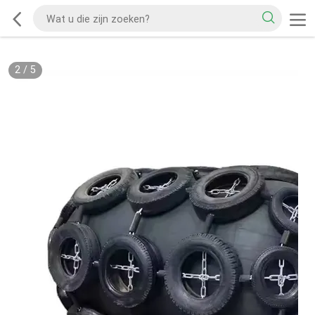
2
/
5