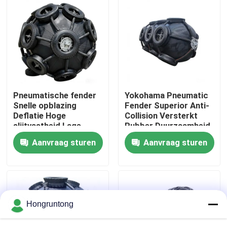
Over ons
Fabriekstocht
Kwaliteitscontrole
Pneumatische fender
Yokohama Pneumatic
Snelle opblazing
Fender Superior Anti-
Deflatie Hoge
Collision Versterkt
Vraag een offerte
slijtvastheid Lage
Rubber Duurzaamheid
dagelijkse onderhoud
Stabiel
Aanvraag sturen
Aanvraag sturen
Dok Rubberstootkussen
Yokohama rubberstootkussen
Hongruntong
Pneumatisch Rubberstootkussen