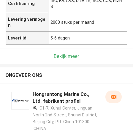
ISO, BV, ABS, DNV, LR, SGS, CCS, RMR
Certificering
S
Levering vermoge
2000 stuks per maand
n
Levertijd
5-6 dagen
Bekijk meer
ONGEVEER ONS
Hongruntong Marine Co.,
Ltd. fabrikant profiel
C1-7, Xuhui Center, Jinguan
North 2nd Street, Shunyi District,
Beijing City, P.R. China 101300
,CHINA