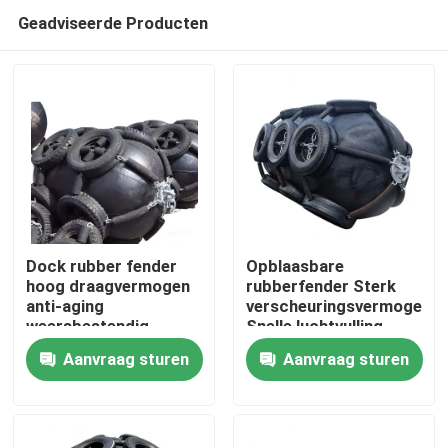
Geadviseerde Producten
Dock rubber fender
Opblaasbare
hoog draagvermogen
rubberfender Sterk
anti-aging
verscheuringsvermogen
Thuis
weersbestendig
Snelle luchtvulling
Lange levensduur
Aanvraag sturen
Aanvraag sturen
Producten
Video's