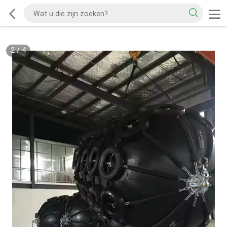
2
/
4