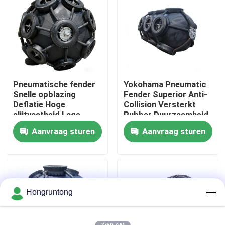
Over ons
Fabriekstocht
Pneumatische fender
Yokohama Pneumatic
Kwaliteitscontrole
Snelle opblazing
Fender Superior Anti-
Deflatie Hoge
Collision Versterkt
slijtvastheid Lage
Rubber Duurzaamheid
Vraag een offerte
dagelijkse onderhoud
Stabiel
Aanvraag sturen
Aanvraag sturen
Dok Rubberstootkussen
Yokohama rubberstootkussen
Hongruntong
Pneumatisch Rubberstootkussen