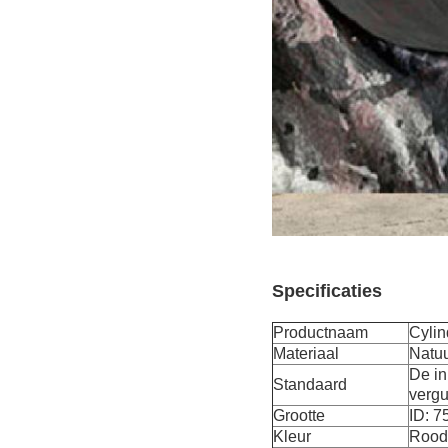
Specificaties
Productnaam
Cylin
Materiaal
Natu
De in
Standaard
vergu
Grootte
ID: 
Kleur
Rood,