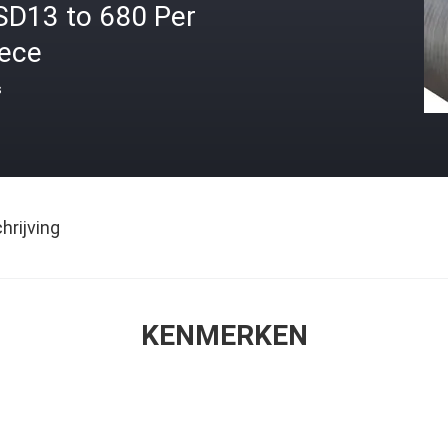
SD13 to 680 Per
iece
s
rijving
KENMERKEN