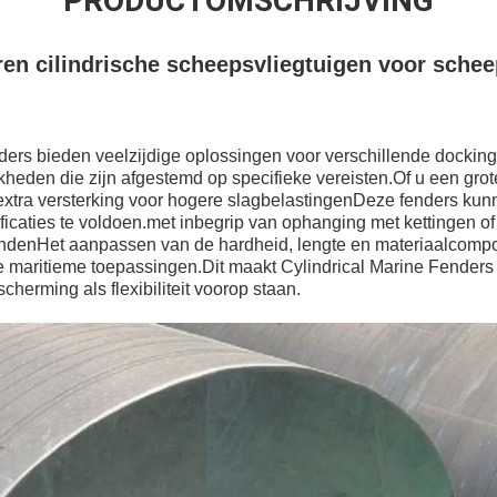
PRODUCTOMSCHRIJVING
en cilindrische scheepsvliegtuigen voor sche
ders bieden veelzijdige oplossingen voor verschillende dockin
eden die zijn afgestemd op specifieke vereisten.Of u een grot
 extra versterking voor hogere slagbelastingenDeze fenders k
icaties te voldoen.met inbegrip van ophanging met kettingen of
denHet aanpassen van de hardheid, lengte en materiaalcomposi
ke maritieme toepassingen.Dit maakt Cylindrical Marine Fenders
herming als flexibiliteit voorop staan.