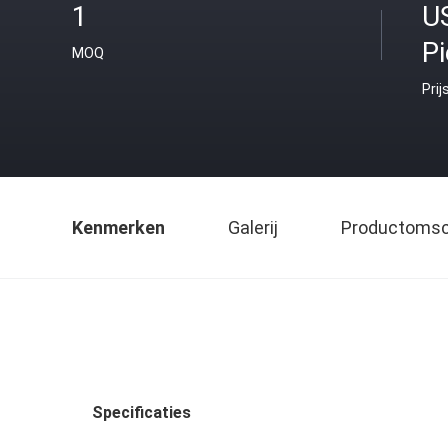
1
U
P
MOQ
Prij
Kenmerken
Galerij
Productomsch
Specificaties