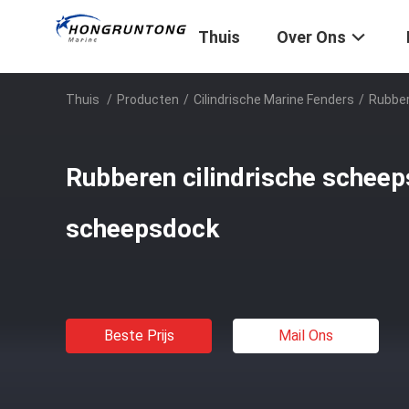
Thuis
Over Ons
Thuis
/
Producten
/
Cilindrische Marine Fenders
/
Rubber
Rubberen cilindrische scheep
scheepsdock
Beste Prijs
Mail Ons