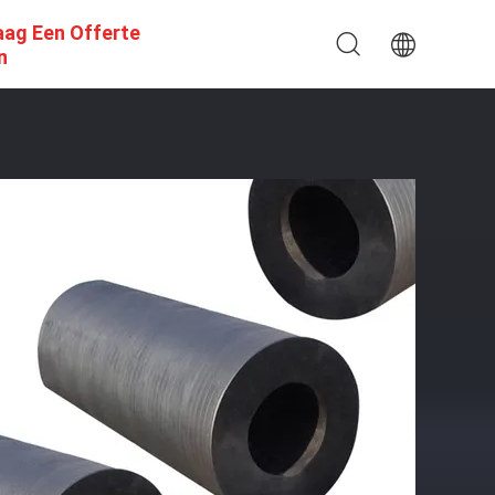
aag Een Offerte
n