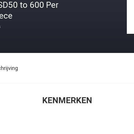
SD50 to 600 Per
iece
s
rijving
KENMERKEN