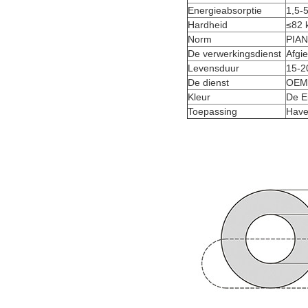
Energieabsorptie
1,5-
Hardheid
≤82 
Norm
PIAN
De verwerkingsdienst
Afgie
Levensduur
15-2
De dienst
OEM
Kleur
De E
Toepassing
Have