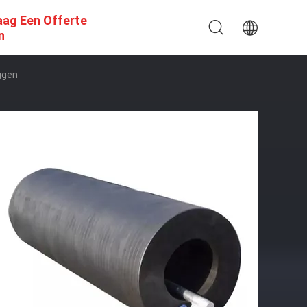
aag Een Offerte
n
ggen