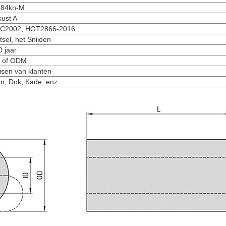
584kn-M
kust A
C2002, HGT2866-2016
tsel, het Snijden
0 jaar
 of ODM
isen van klanten
n, Dok, Kade, enz.