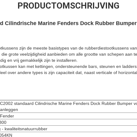
PRODUCTOMSCHRIJVING
d Cilindrische Marine Fenders Dock Rubber Bumper
ootkussens zijn de meeste basistypes van de rubberdiestootkussens va
t, die grote veelzijdigheid aanbieden om alle grootte van schepen aan te
ig en vrij gemakkelijk zijn te installeren.
tootkussen kan met kettingen, ondersteunende bars, steunen en ladders
el over andere types is zijn capaciteit dat, naast verticale of horizon
C2002 standaard Cilindrische Marine Fenders Dock Rubber Bumper v
Aanleggen
Fender
300
 - kwaliteitsnatuurrubber
054KN