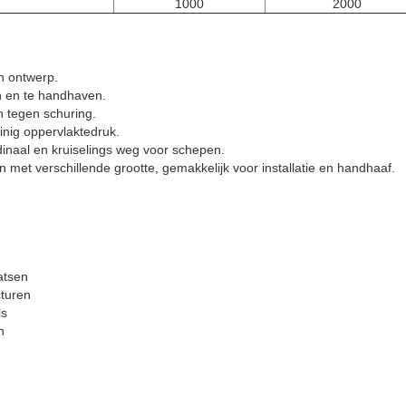
1000
2000
h ontwerp.
en en te handhaven.
h tegen schuring.
inig oppervlaktedruk.
udinaal en kruiselings weg voor schepen.
n met verschillende grootte, gemakkelijk voor installatie en handhaaf.
atsen
cturen
ls
n