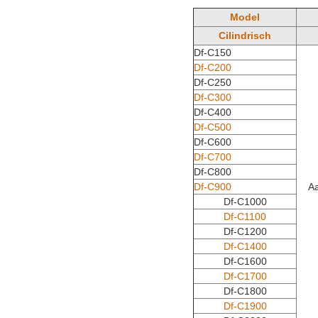
Model
Cilindrisch
Df-C150
Df-C200
Df-C250
Df-C300
Df-C400
Df-C500
Df-C600
Df-C700
Df-C800
Df-C900
A
Df-C1000
Df-C1100
Df-C1200
Df-C1400
Df-C1600
Df-C1700
Df-C1800
Df-C1900