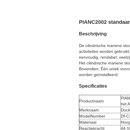
PIANC2002 standaar
Beschrijving
De cilindrische mariene st
activiteiten worden gebruik
eenvoudig, rendabel, veelzijd
Het cilindrische mariene s
Bovendien, Één uniek voorde
worden geïnstalleerd.
Specificaties
PIAN
Productnaam
het 
Merknaam
Dock
ModelNumber
Df-C
Materiaal
Hoog
Reactiekracht
44-1