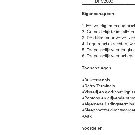
Df-C2000
Eigenschappen
1.
Eenvoudig en economisc
2. Gemakkelijk te installer
3. De dikke muur verzet zic
4. Lage reactiekrachten, we
5. Toepasselijk voor longit
6. Toepasselijk voor schepe
Toepassingen
●
Bulkterminals
●Ro/ro-Terminals
●Visserij en workboat ligpla
●Pontons en drijvende stru
●Algemene Ladingstermina
●Sleepboottoevluchtsoorde
●Aak
Voordelen