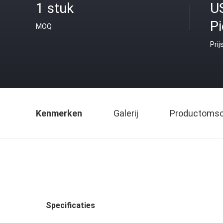
1 stuk
U
P
MOQ
Prij
Kenmerken
Galerij
Productomsch
Specificaties