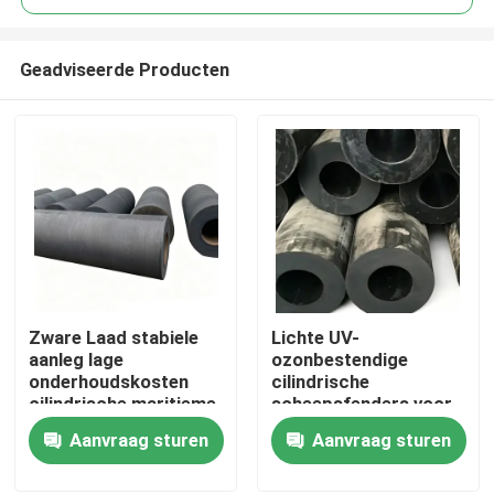
Geadviseerde Producten
Zware Laad stabiele
Lichte UV-
Thuis
aanleg lage
ozonbestendige
onderhoudskosten
cilindrische
cilindrische maritieme
scheepsfenders voor
Producten
fenders dok rubberen
efficiënte
Aanvraag sturen
Aanvraag sturen
bumper
inslagabsorptie
Video's