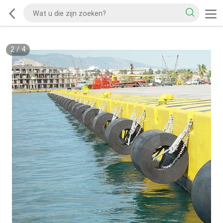
2
/
4