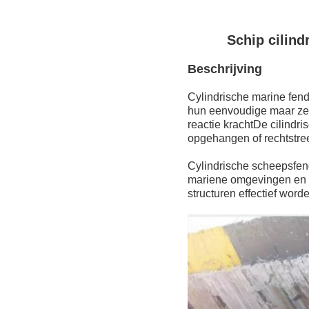
Schip cilin
Beschrijving
Cylindrische marine fen
hun eenvoudige maar zee
reactie krachtDe cilindri
opgehangen of rechtstre
Cylindrische scheepsfen
mariene omgevingen en v
structuren effectief wor