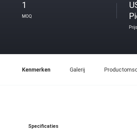
1
U
P
MOQ
Prij
Kenmerken
Galerij
Productomsch
Specificaties