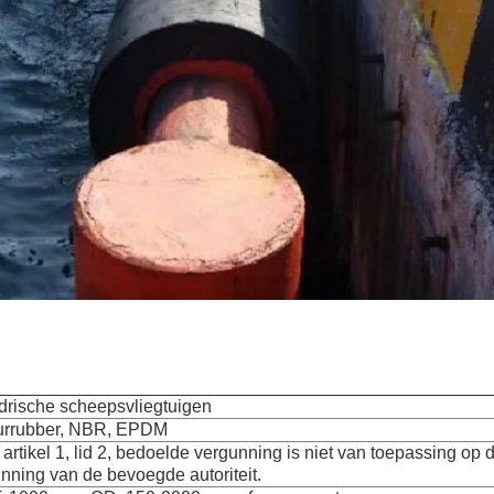
drische scheepsvliegtuigen
urrubber, NBR, EPDM
 artikel 1, lid 2, bedoelde vergunning is niet van toepassing op 
nning van de bevoegde autoriteit.