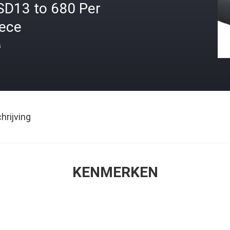
SD13 to 680 Per
iece
s
rijving
KENMERKEN