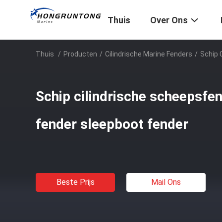
Thuis
Over Ons
Thuis
/
Producten
/
Cilindrische Marine Fenders
/
Schip 
Schip cilindrische scheepsfe
fender sleepboot fender
Beste Prijs
Mail Ons