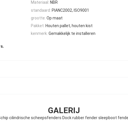
Materiaal:
NBR
standaard:
PIANC2002, ISO9001
grootte:
Op maat
Pakket:
Houten pallet, houten kist
kenmerk:
Gemakkelijk te installeren
,
rs
GALERIJ
chip cilindrische scheepsfenders Dock rubber fender sleepboot fend