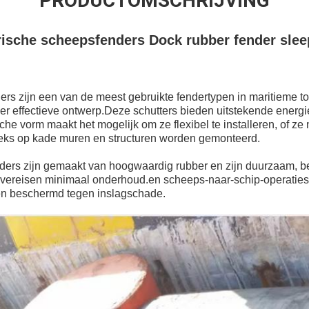
PRODUCTOMSCHRIJVING
drische scheepsfenders Dock rubber fender slee
ders zijn een van de meest gebruikte fendertypen in maritieme
r effectieve ontwerp.Deze schutters bieden uitstekende energi
sche vorm maakt het mogelijk om ze flexibel te installeren, of z
eks op kade muren en structuren worden gemonteerd.
ders zijn gemaakt van hoogwaardig rubber en zijn duurzaam, b
ereisen minimaal onderhoud.en scheeps-naar-schip-operaties
den beschermd tegen inslagschade.