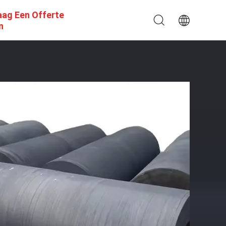
aag Een Offerte
n