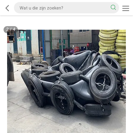
2
/
4