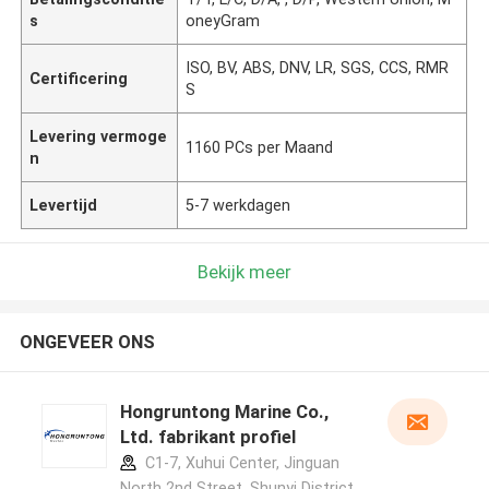
s
oneyGram
ISO, BV, ABS, DNV, LR, SGS, CCS, RMR
Certificering
S
Levering vermoge
1160 PCs per Maand
n
Levertijd
5-7 werkdagen
Bekijk meer
ONGEVEER ONS
Hongruntong Marine Co.,
Ltd. fabrikant profiel
C1-7, Xuhui Center, Jinguan
North 2nd Street, Shunyi District,