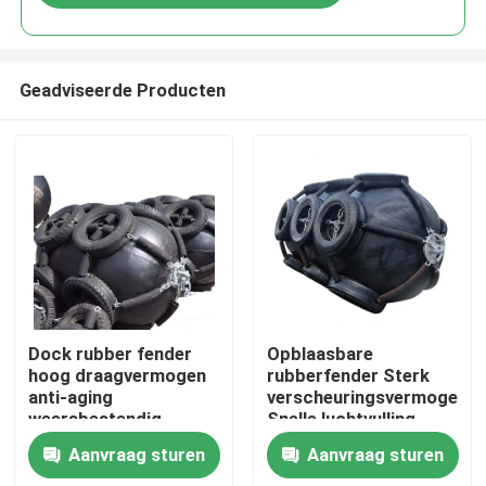
Geadviseerde Producten
Thuis
Dock rubber fender
Opblaasbare
hoog draagvermogen
rubberfender Sterk
anti-aging
verscheuringsvermogen
Producten
weersbestendig
Snelle luchtvulling
Lange levensduur
Aanvraag sturen
Aanvraag sturen
Video's