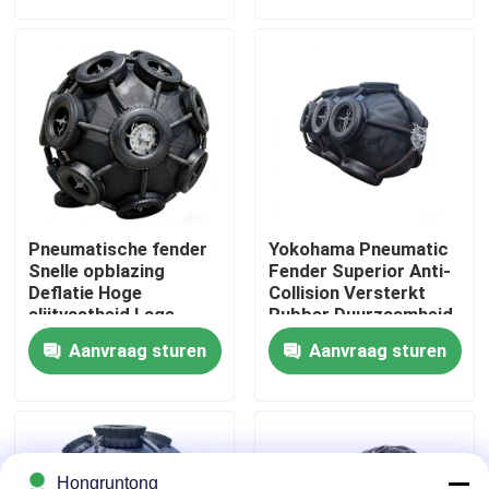
Over ons
Fabriekstocht
Kwaliteitscontrole
Pneumatische fender
Yokohama Pneumatic
Vraag een offerte
Snelle opblazing
Fender Superior Anti-
Deflatie Hoge
Collision Versterkt
slijtvastheid Lage
Rubber Duurzaamheid
dagelijkse onderhoud
Stabiel
Dok Rubberstootkussen
Aanvraag sturen
Aanvraag sturen
Yokohama rubberstootkussen
Pneumatisch Rubberstootkussen
Hongruntong