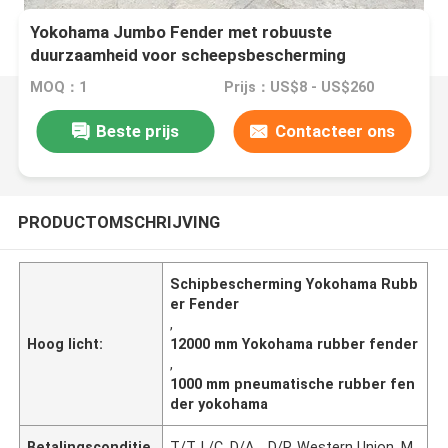
Yokohama Jumbo Fender met robuuste
duurzaamheid voor scheepsbescherming
MOQ：1
Prijs：US$8 - US$260
Beste prijs
Contacteer ons
PRODUCTOMSCHRIJVING
Schipbescherming Yokohama Rubb
er Fender
,
Hoog licht:
12000 mm Yokohama rubber fender
,
1000 mm pneumatische rubber fen
der yokohama
Betalingsconditie
T/T, L/C, D/A, , D/P, Western Union, M