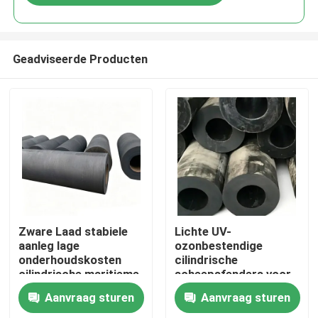
Geadviseerde Producten
Thuis
Zware Laad stabiele
Lichte UV-
aanleg lage
ozonbestendige
onderhoudskosten
cilindrische
Producten
cilindrische maritieme
scheepsfenders voor
fenders dok rubberen
efficiënte
Aanvraag sturen
Aanvraag sturen
bumper
inslagabsorptie
Video's