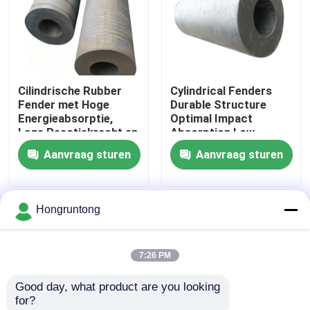
Boog Rubberstootkussen
Kegel Rubberstootkussens
Cilindrische Rubber
Cylindrical Fenders
Fender met Hoge
Durable Structure
Energieabsorptie,
Optimal Impact
V Typestootkussen
Lage Reactiekracht en
Absorption Low
Lange Levensduur
Maintenance
Aanvraag sturen
Aanvraag sturen
voor Maritieme
D Type Stootkussens
Afmering
Hongruntong
Cilindrische Marine Fenders
Thuis
Ongeveer ons
Contacteer ons
Desktop Site
Sitemap
Privacy Policy
Cel Rubberstootkussen
7:26 PM
Good day, what product are you looking 
Kwaliteit
Dok Rubberstootkussen
China
Tug Boat Fenders
for?
Fabriek.Copyright © 2026 Hongruntong Marine