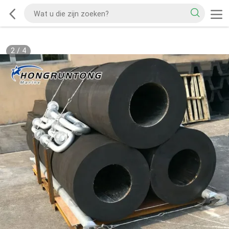
2
/
4