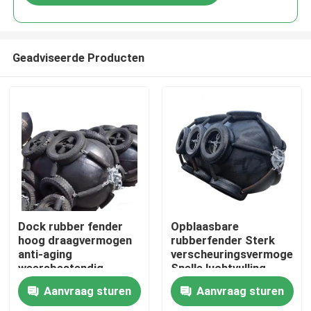
Geadviseerde Producten
Thuis
Dock rubber fender
Opblaasbare
hoog draagvermogen
rubberfender Sterk
anti-aging
verscheuringsvermogen
Producten
weersbestendig
Snelle luchtvulling
Lange levensduur
Aanvraag sturen
Aanvraag sturen
Video's