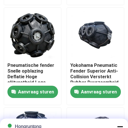
Over ons
Fabriekstocht
Kwaliteitscontrole
Pneumatische fender
Yokohama Pneumatic
Vraag een offerte
Snelle opblazing
Fender Superior Anti-
Deflatie Hoge
Collision Versterkt
slijtvastheid Lage
Rubber Duurzaamheid
dagelijkse onderhoud
Stabiel
Dok Rubberstootkussen
Aanvraag sturen
Aanvraag sturen
Yokohama rubberstootkussen
Pneumatisch Rubberstootkussen
Hongruntong