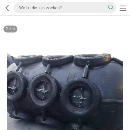
2
/
5