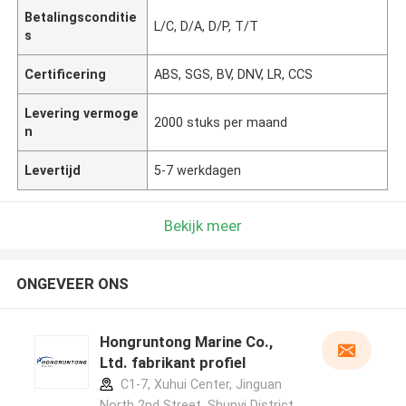
Betalingsconditie
L/C, D/A, D/P, T/T
s
Certificering
ABS, SGS, BV, DNV, LR, CCS
Levering vermoge
2000 stuks per maand
n
Levertijd
5-7 werkdagen
Bekijk meer
ONGEVEER ONS
Hongruntong Marine Co.,
Ltd. fabrikant profiel
C1-7, Xuhui Center, Jinguan
North 2nd Street, Shunyi District,