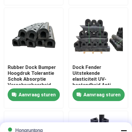
Over ons
Fabriekstocht
Kwaliteitscontrole
Rubber Dock Bumper
Dock Fender
Vraag een offerte
Hoogdruk Tolerantie
Uitstekende
Schok Absorptie
elasticiteit UV-
Verscheurbaarheid
bestandheid Anti-
aging Hoge
Dok Rubberstootkussen
Aanvraag sturen
Aanvraag sturen
duurzaamheid
Yokohama rubberstootkussen
Pneumatisch Rubberstootkussen
Hongruntong