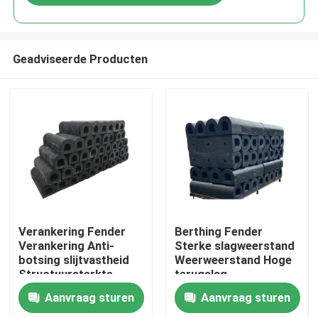
Geadviseerde Producten
Thuis
Verankering Fender
Berthing Fender
Verankering Anti-
Sterke slagweerstand
botsing slijtvastheid
Weerweerstand Hoge
Producten
Structuursterkte
terugslag
Aanvraag sturen
Aanvraag sturen
Video's