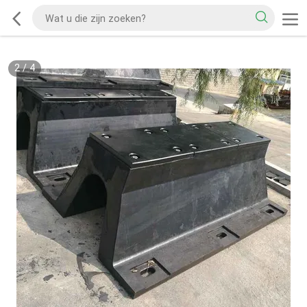
2
/
4