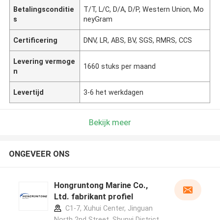
Betalingsconditie
T/T, L/C, D/A, D/P, Western Union, Mo
s
neyGram
Certificering
DNV, LR, ABS, BV, SGS, RMRS, CCS
Levering vermoge
1660 stuks per maand
n
Levertijd
3-6 het werkdagen
Bekijk meer
ONGEVEER ONS
Hongruntong Marine Co.,
Ltd. fabrikant profiel
C1-7, Xuhui Center, Jinguan
North 2nd Street, Shunyi District,