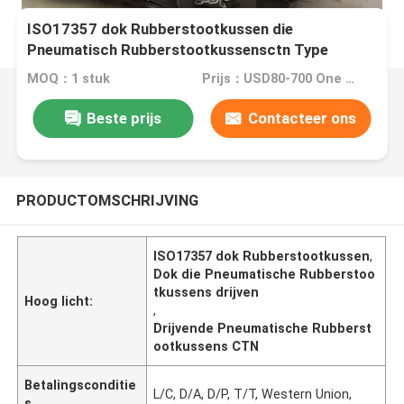
ISO17357 dok Rubberstootkussen die
Pneumatisch Rubberstootkussensctn Type
drijven
MOQ：1 stuk
Prijs：USD80-700 One Piece
Beste prijs
Contacteer ons
PRODUCTOMSCHRIJVING
ISO17357 dok Rubberstootkussen
,
Dok die Pneumatische Rubberstoo
tkussens drijven
Hoog licht:
,
Drijvende Pneumatische Rubberst
ootkussens CTN
Betalingsconditie
L/C, D/A, D/P, T/T, Western Union,
s