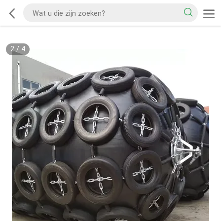
2
/
4