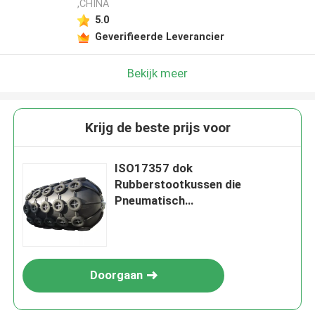
,CHINA
5.0
Geverifieerde Leverancier
Bekijk meer
Krijg de beste prijs voor
ISO17357 dok
Rubberstootkussen die
Pneumatisch
Rubberstootkussensctn Type
drijven
Doorgaan