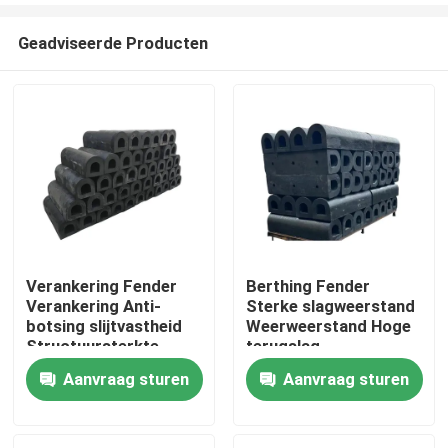
Geadviseerde Producten
Verankering Fender
Berthing Fender
Verankering Anti-
Sterke slagweerstand
Thuis
botsing slijtvastheid
Weerweerstand Hoge
Structuursterkte
terugslag
Aanvraag sturen
Aanvraag sturen
Producten
Video's