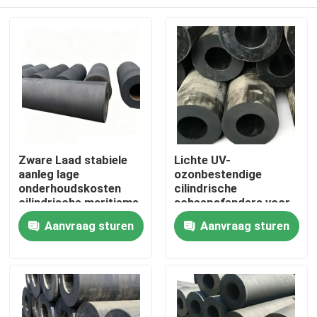
Zware Laad stabiele
Lichte UV-
aanleg lage
ozonbestendige
onderhoudskosten
cilindrische
cilindrische maritieme
scheepsfenders voor
fenders dok rubberen
efficiënte
Thuis
Aanvraag sturen
Aanvraag sturen
bumper
inslagabsorptie
Producten
Video's