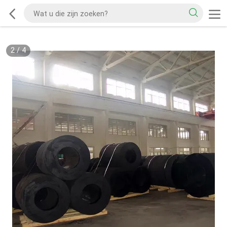
2
/
4