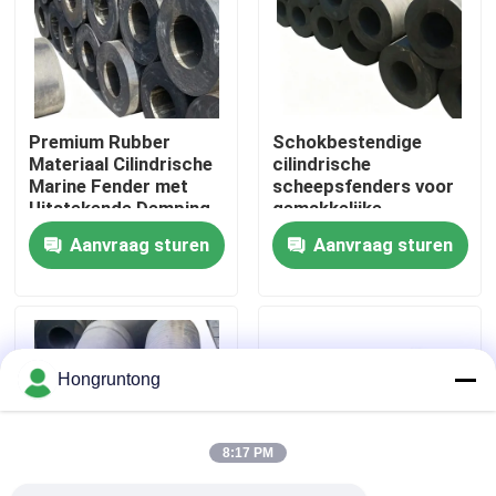
Over ons
Fabriekstocht
Premium Rubber
Schokbestendige
Materiaal Cilindrische
cilindrische
Marine Fender met
scheepsfenders voor
Kwaliteitscontrole
Uitstekende Demping
gemakkelijke
en Op Maat Gemaakte
installatie en
Aanvraag sturen
Aanvraag sturen
Maten Beschikbaar
weerbescherming
Vraag een offerte
tegen zoutwater
Dok Rubberstootkussen
Hongruntong
Yokohama rubberstootkussen
8:17 PM
Pneumatisch Rubberstootkussen