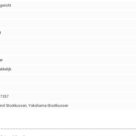
gericht
g
t
g
g
er
kkelijk
g
17357
vend Stootkussen, Yokohama-Stootkussen