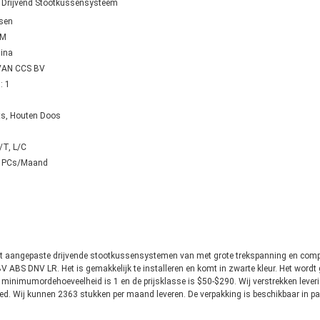
 Drijvend Stootkussensysteem
sen
5M
hina
 VAN CCS BV
: 1
ets, Houten Doos
/T, L/C
63 PCs/Maand
et aangepaste drijvende stootkussensystemen van met grote trekspanning en comp
 ABS DNV LR. Het is gemakkelijk te installeren en komt in zwarte kleur. Het wordt
 minimumordehoeveelheid is 1 en de prijsklasse is $50-$290. Wij verstrekken lever
ed. Wij kunnen 2363 stukken per maand leveren. De verpakking is beschikbaar in pa