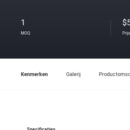
1
$
MOQ
Prij
Kenmerken
Galerij
Productomsch
Specificaties