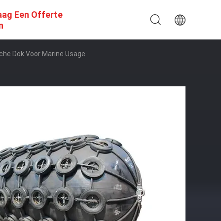
aag Een Offerte
n
sche Dok Voor Marine Usage