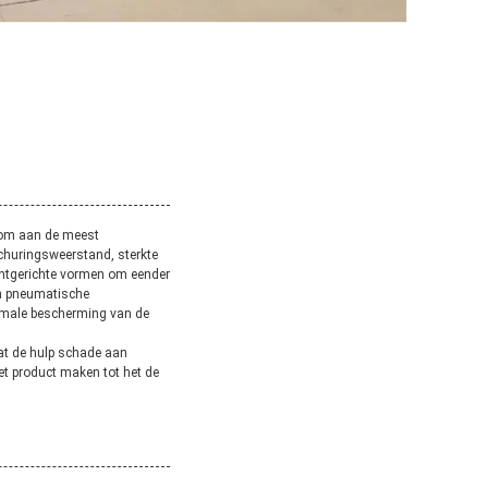
 om aan de meest
schuringsweerstand, sterkte
lantgerichte vormen om eender
en pneumatische
imale bescherming van de
at de hulp schade aan
het product maken tot het de