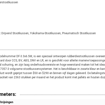
erstootkussen
:
Drijvend Stootkussen, Yokohama-Stootkussen, Pneumatisch Stootkussen
odelnummer DF-3.3x6.5M, is een speciaal ontworpen rubberdiestootkussen overee
aard door CCS, BV, ABS, DNV en LR, en is geschikt voor allerlei mariene toepassing
 schuring, en zijn laag onderhoudsvereiste en hoge weerstand maken tot het ide
17357-3 volgzame stootkussensystemen. Het is beschikbaar in zwarte kleur en ka
uct wordt geprijst tussen $50 en $290 en binnen vijf dagen geleverd. De betalingste
apaciteit van 2363 stukken per maand en het product komt met pallets en houten do
meters:
hrijvingen