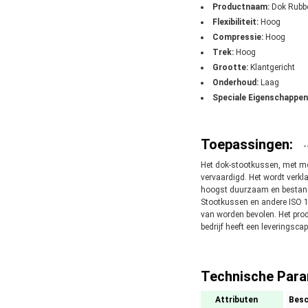
Productnaam:
Dok Rubb
Flexibiliteit:
Hoog
Compressie:
Hoog
Trek:
Hoog
Grootte:
Klantgericht
Onderhoud:
Laag
Speciale Eigenschappen
Toepassingen:
Het dok-stootkussen, met m
vervaardigd. Het wordt verkl
hoogst duurzaam en bestand
Stootkussen en andere ISO 
van worden bevolen. Het prod
bedrijf heeft een leveringsc
Technische Para
Attributen
Besc