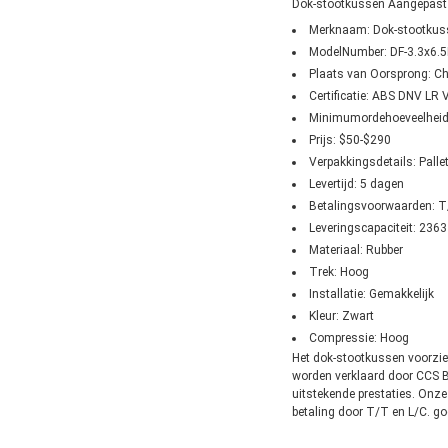
Dok-stootkussen Aangepast
Merknaam: Dok-stootkus
ModelNumber: DF-3.3x6.
Plaats van Oorsprong: C
Certificatie: ABS DNV LR
Minimumordehoeveelheid
Prijs: $50-$290
Verpakkingsdetails: Pall
Levertijd: 5 dagen
Betalingsvoorwaarden: T
Leveringscapaciteit: 23
Materiaal: Rubber
Trek: Hoog
Installatie: Gemakkelijk
Kleur: Zwart
Compressie: Hoog
Het dok-stootkussen voorzi
worden verklaard door CCS BV
uitstekende prestaties. Onze
betaling door T/T en L/C. go