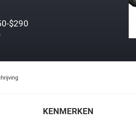
50-$290
s
rijving
KENMERKEN