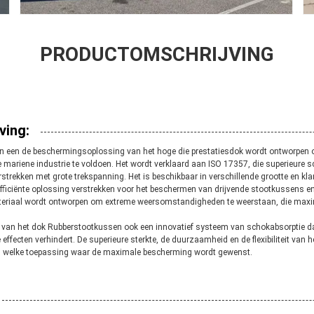
PRODUCTOMSCHRIJVING
ving:
en een de beschermingsoplossing van het hoge die prestatiesdok wordt ontworpen
 mariene industrie te voldoen. Het wordt verklaard aan ISO 17357, die superieure 
trekken met grote trekspanning. Het is beschikbaar in verschillende grootte en k
 efficiënte oplossing verstrekken voor het beschermen van drijvende stootkussens 
teriaal wordt ontworpen om extreme weersomstandigheden te weerstaan, die max
 van het dok Rubberstootkussen ook een innovatief systeem van schokabsorptie d
ffecten verhindert. De superieure sterkte, de duurzaamheid en de flexibiliteit van 
en welke toepassing waar de maximale bescherming wordt gewenst.