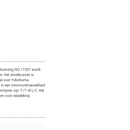
nkomstig ISO 17357 wordt
en. Het stootkussen is
aal voor Yokohama-
n in een minimumhoeveelheid
rmijnen zijn T/T of L/C. Het
zen voor verpakking.