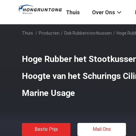
Thuis
Over Ons
Thuis
/
Producten
/
Dok Rubberstootkussen
/
Hoge Rubb
Hoge Rubber het Stootkussen
Hoogte van het Schurings Cil
Marine Usage
Beste Prijs
Mail Ons