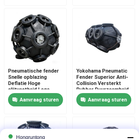
Over ons
Fabriekstocht
Kwaliteitscontrole
Pneumatische fender
Yokohama Pneumatic
Vraag een offerte
Snelle opblazing
Fender Superior Anti-
Deflatie Hoge
Collision Versterkt
slijtvastheid Lage
Rubber Duurzaamheid
dagelijkse onderhoud
Stabiel
Dok Rubberstootkussen
Aanvraag sturen
Aanvraag sturen
Yokohama rubberstootkussen
Pneumatisch Rubberstootkussen
Hongruntong