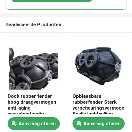
Geadviseerde Producten
Thuis
Dock rubber fender
Opblaasbare
hoog draagvermogen
rubberfender Sterk
anti-aging
verscheuringsvermogen
Producten
weersbestendig
Snelle luchtvulling
Lange levensduur
Aanvraag sturen
Aanvraag sturen
Video's