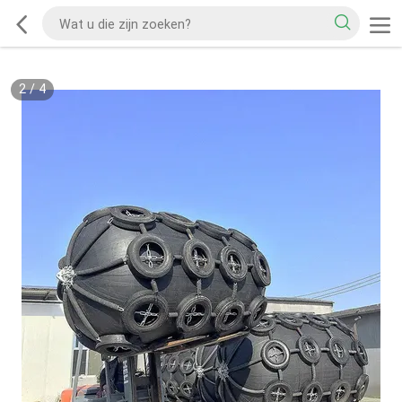
2
/
4