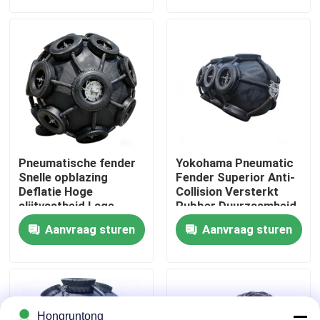
Over ons
Fabriekstocht
Kwaliteitscontrole
Pneumatische fender
Yokohama Pneumatic
Vraag een offerte
Snelle opblazing
Fender Superior Anti-
Deflatie Hoge
Collision Versterkt
slijtvastheid Lage
Rubber Duurzaamheid
dagelijkse onderhoud
Stabiel
Dok Rubberstootkussen
Aanvraag sturen
Aanvraag sturen
Yokohama rubberstootkussen
Pneumatisch Rubberstootkussen
Hongruntong