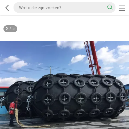
2
/
5