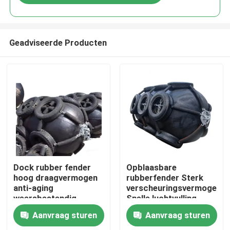
Geadviseerde Producten
Thuis
Dock rubber fender
Opblaasbare
hoog draagvermogen
rubberfender Sterk
anti-aging
verscheuringsvermogen
Producten
weersbestendig
Snelle luchtvulling
Lange levensduur
Aanvraag sturen
Aanvraag sturen
Video's