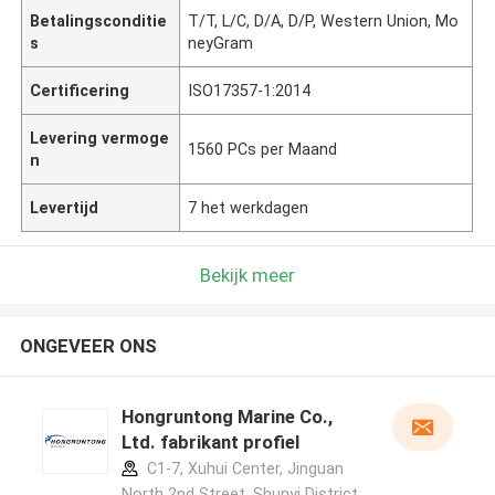
Betalingsconditie
T/T, L/C, D/A, D/P, Western Union, Mo
s
neyGram
Certificering
ISO17357-1:2014
Levering vermoge
1560 PCs per Maand
n
Levertijd
7 het werkdagen
Bekijk meer
ONGEVEER ONS
Hongruntong Marine Co.,
Ltd. fabrikant profiel
C1-7, Xuhui Center, Jinguan
North 2nd Street, Shunyi District,