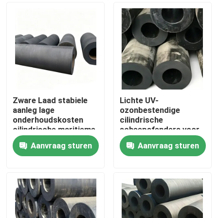
Zware Laad stabiele
Lichte UV-
aanleg lage
ozonbestendige
onderhoudskosten
cilindrische
cilindrische maritieme
scheepsfenders voor
fenders dok rubberen
efficiënte
Aanvraag sturen
Aanvraag sturen
bumper
inslagabsorptie
Thuis
Producten
Video's