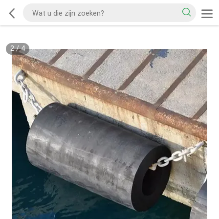
2
/
4