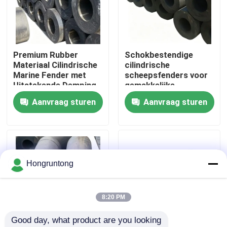
Over ons
Premium Rubber
Schokbestendige
Fabriekstocht
Materiaal Cilindrische
cilindrische
Marine Fender met
scheepsfenders voor
Uitstekende Demping
gemakkelijke
Kwaliteitscontrole
en Op Maat Gemaakte
installatie en
Aanvraag sturen
Aanvraag sturen
Maten Beschikbaar
weerbescherming
tegen zoutwater
Vraag een offerte
Dok Rubberstootkussen
Hongruntong
Yokohama rubberstootkussen
8:20 PM
Good day, what product are you looking 
Pneumatisch Rubberstootkussen