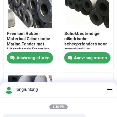
Over ons
Fabriekstocht
Premium Rubber
Schokbestendige
Materiaal Cilindrische
cilindrische
Marine Fender met
scheepsfenders voor
Kwaliteitscontrole
Uitstekende Demping
gemakkelijke
en Op Maat Gemaakte
installatie en
Aanvraag sturen
Aanvraag sturen
Maten Beschikbaar
weerbescherming
Vraag een offerte
tegen zoutwater
Dok Rubberstootkussen
Hongruntong
Yokohama rubberstootkussen
1:36 PM
Pneumatisch Rubberstootkussen