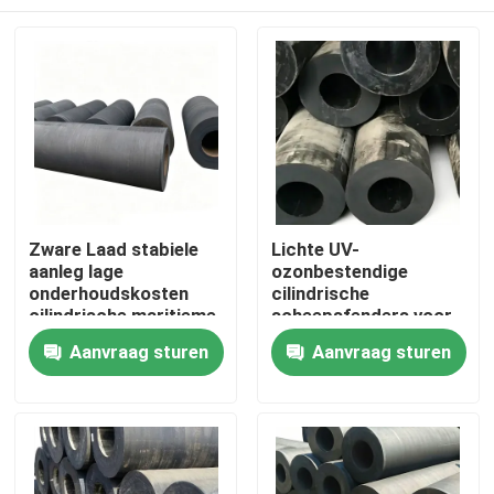
Zware Laad stabiele
Lichte UV-
aanleg lage
ozonbestendige
onderhoudskosten
cilindrische
cilindrische maritieme
scheepsfenders voor
fenders dok rubberen
efficiënte
Thuis
Aanvraag sturen
Aanvraag sturen
bumper
inslagabsorptie
Producten
Video's