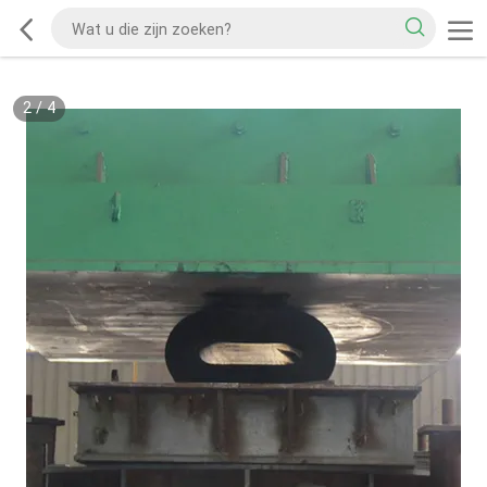
2
/
4