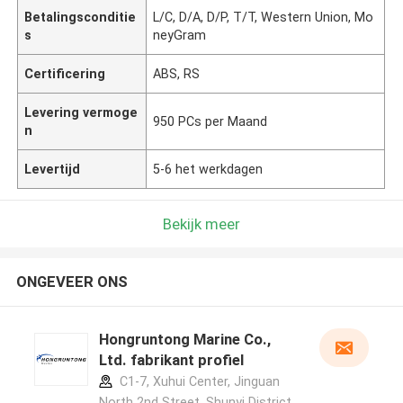
Betalingsconditie
L/C, D/A, D/P, T/T, Western Union, Mo
s
neyGram
Certificering
ABS, RS
Levering vermoge
950 PCs per Maand
n
Levertijd
5-6 het werkdagen
Bekijk meer
ONGEVEER ONS
Hongruntong Marine Co.,
Ltd. fabrikant profiel
C1-7, Xuhui Center, Jinguan
North 2nd Street, Shunyi District,