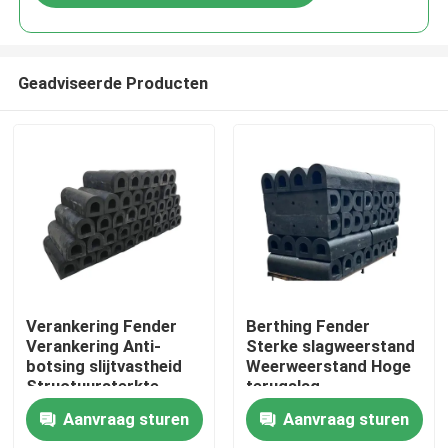
Geadviseerde Producten
Thuis
Verankering Fender
Berthing Fender
Verankering Anti-
Sterke slagweerstand
botsing slijtvastheid
Weerweerstand Hoge
Producten
Structuursterkte
terugslag
Aanvraag sturen
Aanvraag sturen
Video's