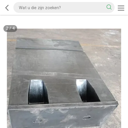
2
/
4