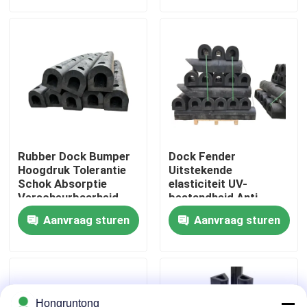
Over ons
Fabriekstocht
Kwaliteitscontrole
Rubber Dock Bumper
Dock Fender
Vraag een offerte
Hoogdruk Tolerantie
Uitstekende
Schok Absorptie
elasticiteit UV-
Verscheurbaarheid
bestandheid Anti-
aging Hoge
Dok Rubberstootkussen
Aanvraag sturen
Aanvraag sturen
duurzaamheid
Yokohama rubberstootkussen
Pneumatisch Rubberstootkussen
Hongruntong