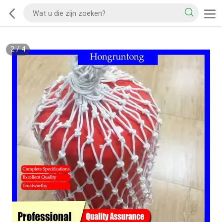
2
/
4