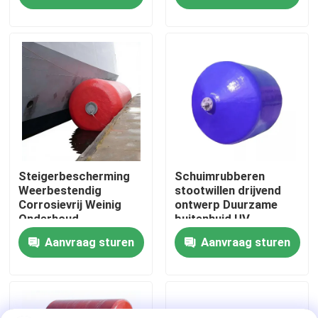
Over ons
Fabriekstocht
Kwaliteitscontrole
Vraag een offerte
Steigerbescherming
Schuimrubberen
Weerbestendig
stootwillen drijvend
Corrosievrij Weinig
ontwerp Duurzame
Onderhoud
buitenhuid UV-
Dok Rubberstootkussen
bestendig Slijtvast
Aanvraag sturen
Aanvraag sturen
Yokohama rubberstootkussen
Pneumatisch Rubberstootkussen