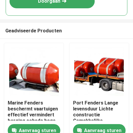
Doorgaan
Geadviseerde Producten
Thuis
Marine Fenders
Port Fenders Lange
beschermt vaartuigen
levensduur Lichte
Producten
effectief vermindert
constructie
berging schade hoge
Gemakkelijke
compressie herstel
installatie
Aanvraag sturen
Aanvraag sturen
Video's