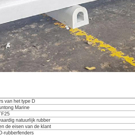
s van het type D
untong Marine
TF25
ardig natuurlijk rubber
en de eisen van de klant
D-rubberfenders