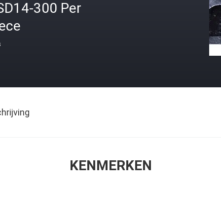
SD14-300 Per
iece
s
rijving
KENMERKEN