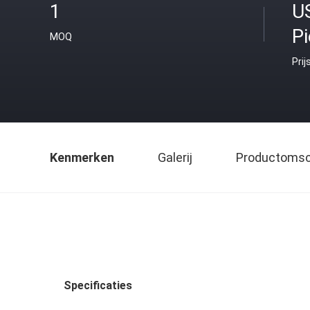
1
U
P
MOQ
Prij
Kenmerken
Galerij
Productomsch
Specificaties