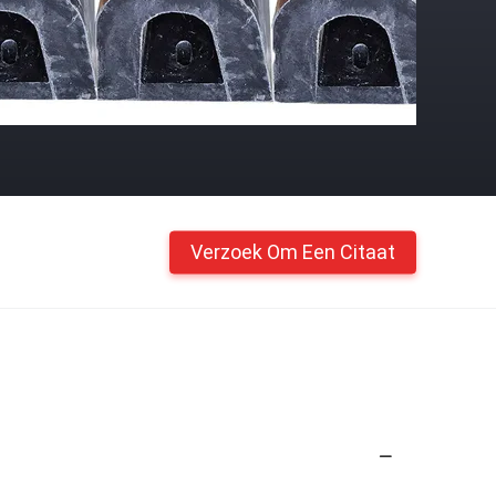
Verzoek Om Een Citaat