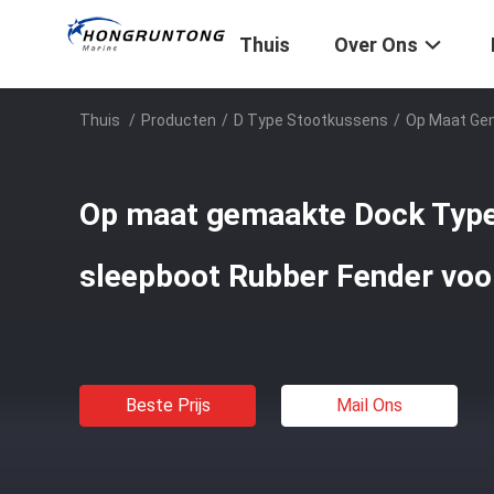
Thuis
Over Ons
Thuis
/
Producten
/
D Type Stootkussens
/
Op Maat Gem
Op maat gemaakte Dock Type
sleepboot Rubber Fender voo
Beste Prijs
Mail Ons