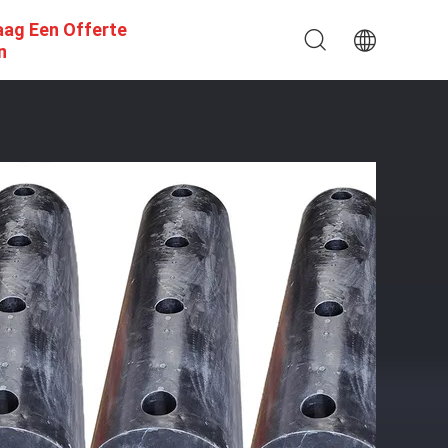
aag Een Offerte
n