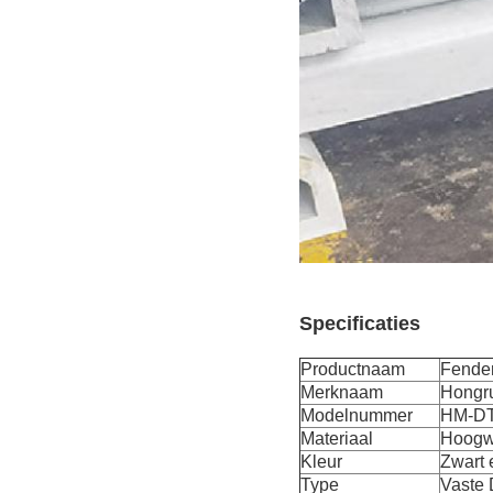
Specificaties
Productnaam
Fender
Merknaam
Hongr
Modelnummer
HM-D
Materiaal
Hoogwa
Kleur
Zwart 
Type
Vaste 