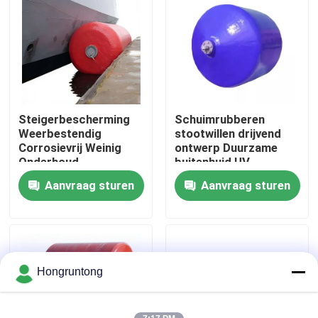
Over ons
Fabriekstocht
Steigerbescherming
Schuimrubberen
Kwaliteitscontrole
Weerbestendig
stootwillen drijvend
Corrosievrij Weinig
ontwerp Duurzame
Onderhoud
buitenhuid UV-
Vraag een offerte
bestendig Slijtvast
Aanvraag sturen
Aanvraag sturen
Dok Rubberstootkussen
Yokohama rubberstootkussen
Hongruntong
Pneumatisch Rubberstootkussen