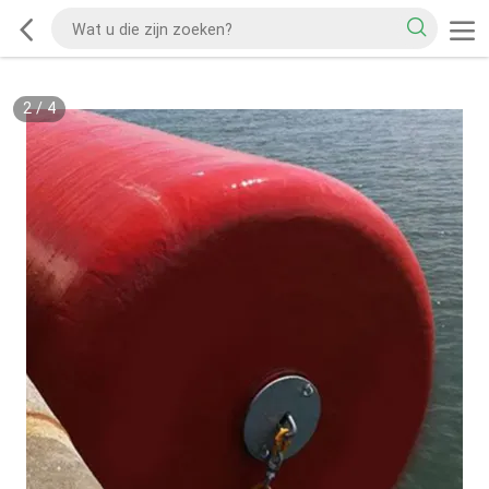
2
/
4