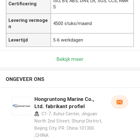
ISO, BV, ABS, DNV, LR, SGS, CCS, RMR
Certificering
S
Levering vermoge
4500 stuks/maand
n
Levertijd
5-6 werkdagen
Bekijk meer
ONGEVEER ONS
Hongruntong Marine Co.,
Ltd. fabrikant profiel
C1-7, Xuhui Center, Jinguan
North 2nd Street, Shunyi District,
Beijing City, P.R. China 101300
,CHINA