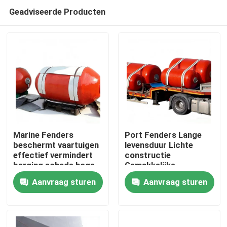
Geadviseerde Producten
Marine Fenders
Port Fenders Lange
beschermt vaartuigen
levensduur Lichte
effectief vermindert
constructie
Thuis
berging schade hoge
Gemakkelijke
compressie herstel
installatie
Aanvraag sturen
Aanvraag sturen
Producten
Video's