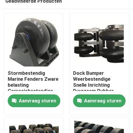
Geadviseerde Producten
Stormbestendig
Dock Bumper
Marine Fenders Zware
Weerbestendige
belasting
Snelle Inrichting
Corrosiebestendige
Duurzaam Rubber
Thuis
Flexible Design
Corrosiebestendige
Aanvraag sturen
Aanvraag sturen
Producten
Video's