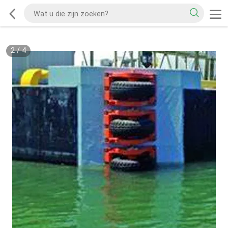
2
/
4