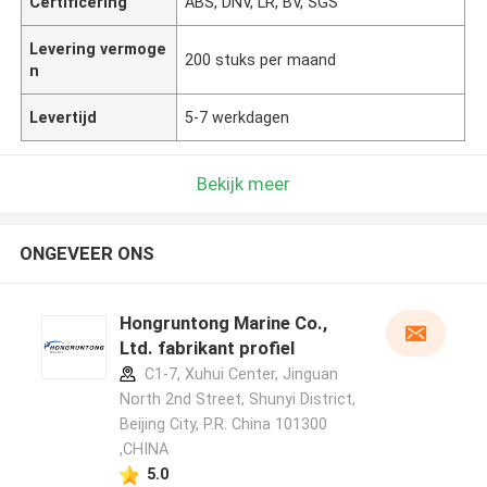
Certificering
ABS, DNV, LR, BV, SGS
Levering vermoge
200 stuks per maand
n
Levertijd
5-7 werkdagen
Bekijk meer
ONGEVEER ONS
Hongruntong Marine Co.,
Ltd. fabrikant profiel
C1-7, Xuhui Center, Jinguan
North 2nd Street, Shunyi District,
Beijing City, P.R. China 101300
,CHINA
5.0