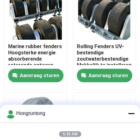
Over ons
Fabriekstocht
Marine rubber fenders
Rolling Fenders UV-
Hoogsterke energie
bestendige
Kwaliteitscontrole
absorberende
zoutwaterbestendige
roterende ontwerp
Makkelijk te installeren
Lange levensduur
Aanvraag sturen
Aanvraag sturen
Vraag een offerte
Dok Rubberstootkussen
Hongruntong
Yokohama rubberstootkussen
5:35 AM
Pneumatisch Rubberstootkussen