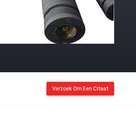
Verzoek Om Een Citaat