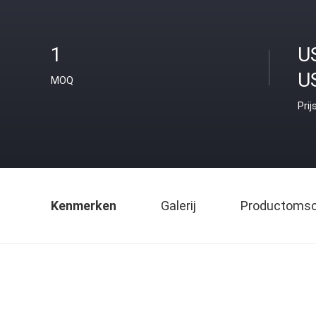
1
U
U
MOQ
Prij
Kenmerken
Galerij
Productomsch