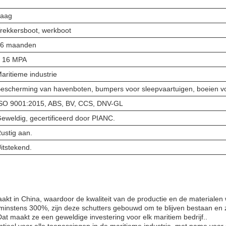
aag
rekkersboot, werkboot
6 maanden
 16 MPA
aritieme industrie
escherming van havenboten, bumpers voor sleepvaartuigen, boeien v
SO 9001:2015, ABS, BV, CCS, DNV-GL
eweldig, gecertificeerd door PIANC.
ustig aan.
itstekend.
aakt in China, waardoor de kwaliteit van de productie en de materiale
minstens 300%, zijn deze schutters gebouwd om te blijven bestaan en 
t maakt ze een geweldige investering voor elk maritiem bedrijf..
ntieel voor alle toepassingen in de maritieme industrie, met name voor