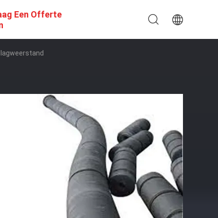
aag Een Offerte
n
 Slagweerstand