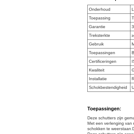
Onderhoud
L
Toepassing
T
Garantie
3
Treksterkte
≥
Gebruik
M
Toepassingen
B
Certificeringen
I
Kwaliteit
G
Installatie
R
Schokbestendigheid
U
Toepassingen:
Deze schutters zijn gem
Met een verlenging van 
schokken te weerstaan.Da
Deze schutters zijn esse