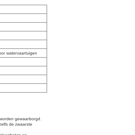
oor watervaartuigen
n worden gewaarborgd.
zelfs de zwaarste
 sleepboten en