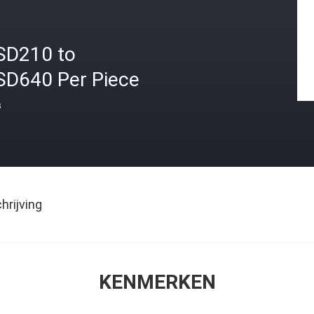
SD210 to
SD640 Per Piece
s
rijving
KENMERKEN