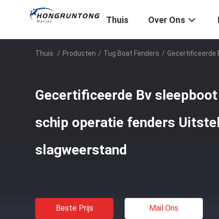
Thuis
Over Ons
Thuis
/
Producten
/
Tug Boat Fenders
/
Gecertificeerde
Gecertificeerde Bv sleepboot
schip operatie fenders Uitst
slagweerstand
Beste Prijs
Mail Ons