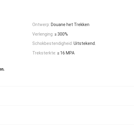
Ontwerp:
Douane het Trekken
Verlenging:
≥ 300%
Schokbestendigheid:
Uitstekend.
Treksterkte:
≥ 16 MPA
,
en