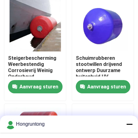
Over ons
Fabriekstocht
Kwaliteitscontrole
Steigerbescherming
Schuimrubberen
Weerbestendig
stootwillen drijvend
Corrosievrij Weinig
ontwerp Duurzame
Vraag een offerte
Onderhoud
buitenhuid UV-
bestendig Slijtvast
Aanvraag sturen
Aanvraag sturen
Dok Rubberstootkussen
Yokohama rubberstootkussen
Hongruntong
Pneumatisch Rubberstootkussen