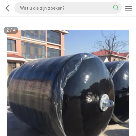
2
/
4