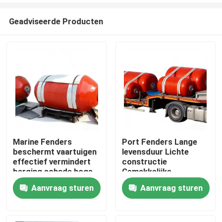
Geadviseerde Producten
Marine Fenders
Port Fenders Lange
beschermt vaartuigen
levensduur Lichte
Thuis
effectief vermindert
constructie
berging schade hoge
Gemakkelijke
compressie herstel
installatie
Aanvraag sturen
Aanvraag sturen
Producten
Video's