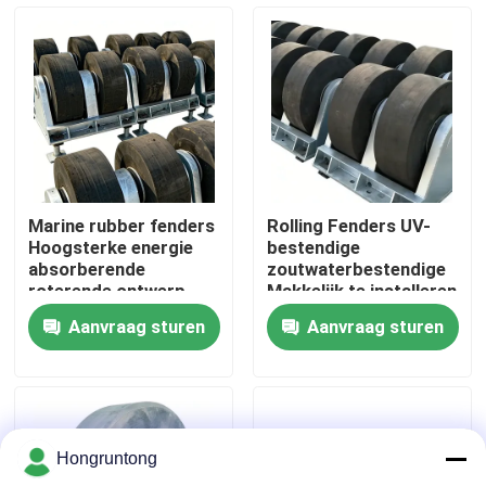
Over ons
Fabriekstocht
Kwaliteitscontrole
Marine rubber fenders
Rolling Fenders UV-
Hoogsterke energie
bestendige
Vraag een offerte
absorberende
zoutwaterbestendige
roterende ontwerp
Makkelijk te installeren
Lange levensduur
Aanvraag sturen
Aanvraag sturen
Dok Rubberstootkussen
Yokohama rubberstootkussen
Hongruntong
Pneumatisch Rubberstootkussen