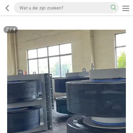
2
/
4