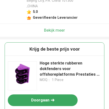
Beijing City, P.R. China 101300
,CHINA
5.0
Geverifieerde Leverancier
Bekijk meer
Krijg de beste prijs voor
Hoge sterkte rubberen
dokfenders voor
offshoreplatforms Prestaties en
duurzaamheid
MOQ： 1 Piece
Doorgaan