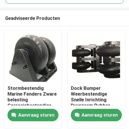
Geadviseerde Producten
Stormbestendig
Dock Bumper
Thuis
Marine Fenders Zware
Weerbestendige
belasting
Snelle Inrichting
Corrosiebestendige
Duurzaam Rubber
Producten
Flexible Design
Corrosiebestendige
Aanvraag sturen
Aanvraag sturen
Video's