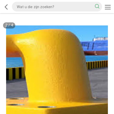
2
/
4