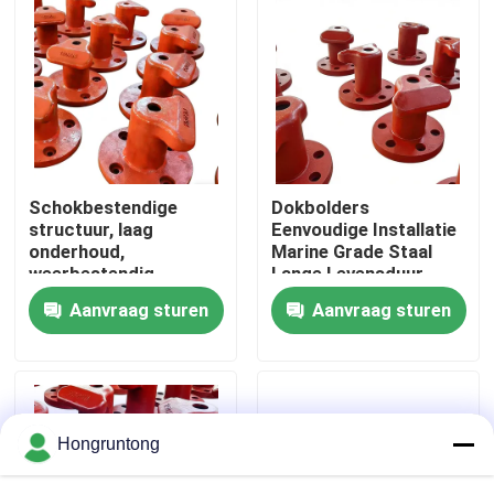
Over ons
Fabriekstocht
Kwaliteitscontrole
Schokbestendige
Dokbolders
structuur, laag
Eenvoudige Installatie
onderhoud,
Marine Grade Staal
Vraag een offerte
weerbestendig
Lange Levensduur
ontwerp
Aanvraag sturen
Aanvraag sturen
Dok Rubberstootkussen
Yokohama rubberstootkussen
Hongruntong
Pneumatisch Rubberstootkussen