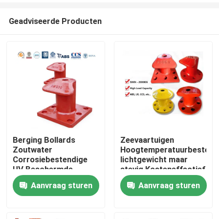
Geadviseerde Producten
Berging Bollards
Zeevaartuigen
Zoutwater
Hoogtemperatuurbestendi
Thuis
Corrosiebestendige
lichtgewicht maar
UV Beschermde
stevig Kosteneffectief
coating Hoge
Aanvraag sturen
Aanvraag sturen
Producten
treksterkte
Video's