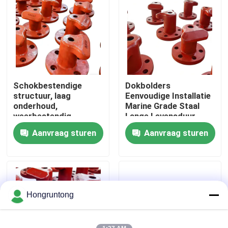
Over ons
Fabriekstocht
Schokbestendige
Dokbolders
Kwaliteitscontrole
structuur, laag
Eenvoudige Installatie
onderhoud,
Marine Grade Staal
weerbestendig
Lange Levensduur
Vraag een offerte
ontwerp
Aanvraag sturen
Aanvraag sturen
Dok Rubberstootkussen
Yokohama rubberstootkussen
Hongruntong
Pneumatisch Rubberstootkussen