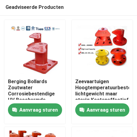
Geadviseerde Producten
Berging Bollards
Zeevaartuigen
Zoutwater
Hoogtemperatuurbestendi
Corrosiebestendige
lichtgewicht maar
Thuis
UV Beschermde
stevig Kosteneffectief
coating Hoge
Aanvraag sturen
Aanvraag sturen
treksterkte
Producten
Video's