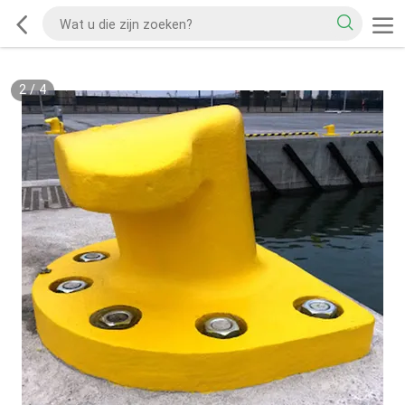
2
/
4