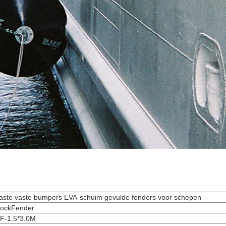
aste vaste bumpers EVA-schuim gevulde fenders voor schepen
ockFender
F-1.5*3.0M