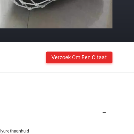
Verzoek Om Een Citaat
Polyurethaanhuid