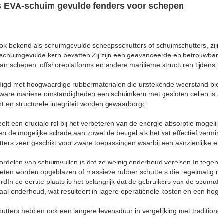
s EVA-schuim gevulde fenders voor schepen
ok bekend als schuimgevulde scheepsschutters of schuimschutters, zij
 schuimgevulde kern bevatten.Zij zijn een geavanceerde en betrouwbar
an schepen, offshoreplatforms en andere maritieme structuren tijdens l
digd met hoogwaardige rubbermaterialen die uitstekende weerstand bie
are mariene omstandigheden.een schuimkern met gesloten cellen is z
ht en structurele integriteit worden gewaarborgd.
lt een cruciale rol bij het verbeteren van de energie-absorptie mogeli
 en de mogelijke schade aan zowel de beugel als het vat effectief ve
ers zeer geschikt voor zware toepassingen waarbij een aanzienlijke ene
ordelen van schuimvullen is dat ze weinig onderhoud vereisen.In tegen
oeten worden opgeblazen of massieve rubber schutters die regelmati
dIn de eerste plaats is het belangrijk dat de gebruikers van de spuma
al onderhoud, wat resulteert in lagere operationele kosten en een hoge
tters hebben ook een langere levensduur in vergelijking met tradition