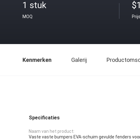
1 stuk
$
MOQ
Prij
Kenmerken
Galerij
Productomsch
Specificaties
Naam van het product:
Vaste vaste bumpers EVA-schuim gevulde fenders voo