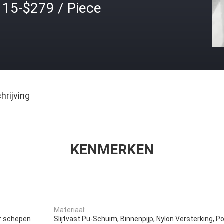
115-$279 / Piece
s
rijving
KENMERKEN
Materiaal:
r schepen
Slijtvast Pu-Schuim, Binnenpijp, Nylon Versterking, 