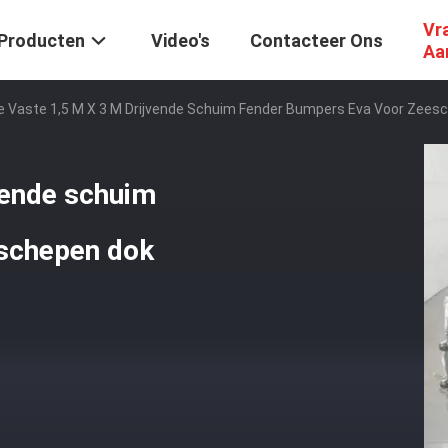
Vr
Producten
Video's
Contacteer Ons
Aa
de Vaste 1,5 M X 3 M Drijvende Schuim Fender Bumpers Eva Voor Zees
jvende schuim
eschepen dok