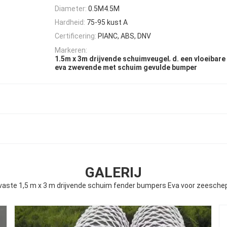
Diameter:
0.5M4.5M
Hardheid:
75-95 kust A
Certificering:
PIANC, ABS, DNV
Markeren:
,
1.5m x 3m drijvende schuimveugel
d. een vloeibare
eva zwevende met schuim gevulde bumper
GALERIJ
 vaste 1,5 m x 3 m drijvende schuim fender bumpers Eva voor zeesche