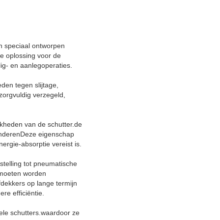
n speciaal ontworpen
e oplossing voor de
ig- en aanlegoperaties.
den tegen slijtage,
orgvuldig verzegeld,
jkheden van de schutter.de
rminderenDeze eigenschap
rgie-absorptie vereist is.
stelling tot pneumatische
g moeten worden
fdekkers op lange termijn
re efficiëntie.
ele schutters.waardoor ze