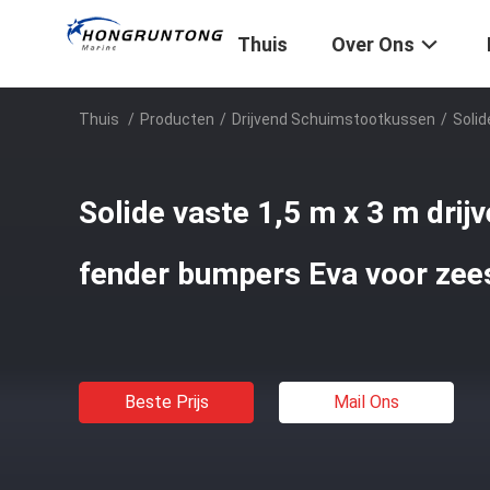
Thuis
Over Ons
Thuis
/
Producten
/
Drijvend Schuimstootkussen
/
Soli
Solide vaste 1,5 m x 3 m dri
fender bumpers Eva voor ze
Beste Prijs
Mail Ons