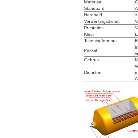
Materiaal
G
Standaard
A
Hardheid
≤
Verwerkingsdienst
V
Prestaties
V
Kleur
E
Tekeningformaat
B
I
Pakket
v
Gebruik
M
W
Diensten
m
A