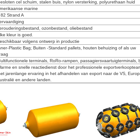
esloten cel schuim, stalen buis, nylon versterking, polyurethaan huid
merikaanse marine
 82 Strand A
ervaardiging
erouderingsbestand, ozonbestand, oliebestand
lke kleur is goed.
eschikbaar volgens ontwerp in productie
nner-Plastic Bag; Buiten -Standard pallets, houten behuizing of als uw
raag
ultifunctionele terminals, RoRo-rampen, passagiersvaartuigterminals, 
arme en snelle reactiedienst door het professionele exportverkooptea
et jarenlange ervaring in het afhandelen van export naar de VS, Europ
ustralië en andere landen.