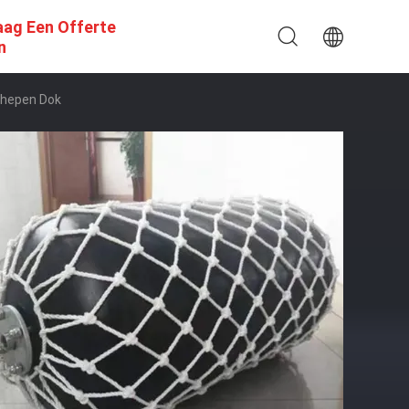
aag Een Offerte
n
chepen Dok