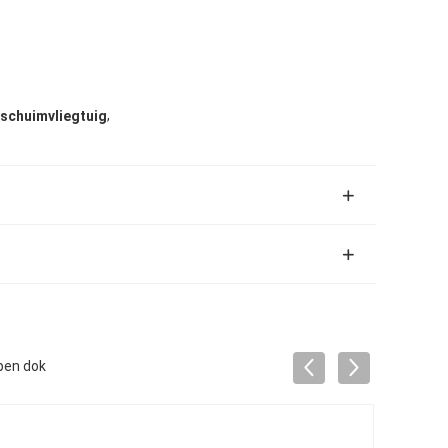
,
 schuimvliegtuig
pen dok